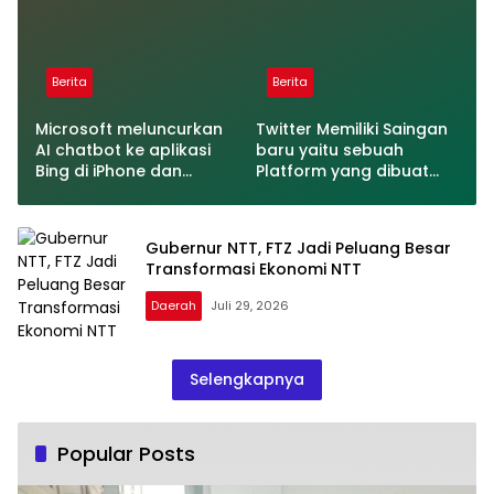
Berita
Berita
Microsoft meluncurkan
Twitter Memiliki Saingan
AI chatbot ke aplikasi
baru yaitu sebuah
Bing di iPhone dan
Platform yang dibuat
Android
oleh Meta
Gubernur NTT, FTZ Jadi Peluang Besar
Transformasi Ekonomi NTT
Daerah
Juli 29, 2026
Selengkapnya
Popular Posts