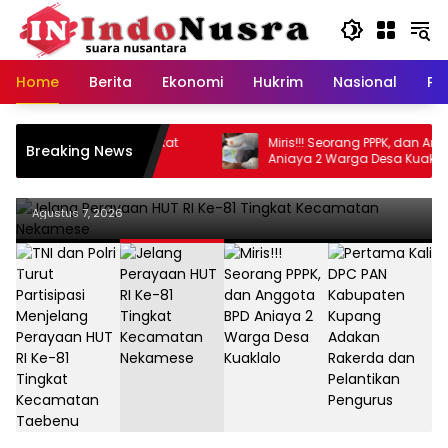
Langsung
ke
konten
Home
Berita
Ekonomi
Hukrim
Nasional
Pe
Daerah
UT RI Ke-81 Tingkat
Miris!!! Seorang PPPK, dan Anggota BPD
Breaking News
amese
Aniaya 2 Warga Desa Kuaklalo
Jelang Perayaan HUT RI Ke-81 Tingkat
Kecamatan Nekamese
Agustus 7, 2026