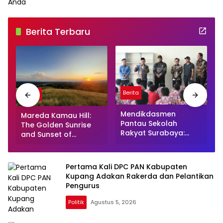
Berita Terbaru
Berita
Berita
Mendikdasmen
Mareda Kamau Hill:
Pantau Sekolah
The Golden Sunrise
Rakyat Surabaya:
and Sunset of
Pendidikan Gratis
Southwest Sumba
untuk Semua!
Pertama Kali DPC PAN Kabupaten
Kupang Adakan Rakerda dan Pelantikan
Pengurus
Politik
Agustus 5, 2026