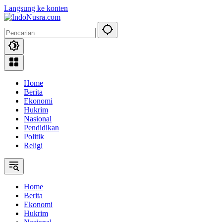
Langsung ke konten
Home
Berita
Ekonomi
Hukrim
Nasional
Pendidikan
Politik
Religi
Home
Berita
Ekonomi
Hukrim