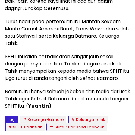
baik-baik, karena saya lihat ini ada duri dalam
daging”, ungkap Oetemusu.
Turut hadir pada pertemuan itu, Mantan Sekcam,
Manta Camat Amarasi Barat, Frans Wawo dan salah
satu Stafnya.l, serta Keluarga Batmaro, Keluarga
Tahik.
SPHT ini kalah berbalik arah sangat jauh sekali
dengan pernyataan Isak Tahik sebagaimana Isak
Tahik menyampaikan kepada media bahwa SPHT itu
juga turut di tanda tangani oleh Sefnat Batmaro.
Namun, itu hanya sebuah jebakan dan mafia dari Isak
Tahik agar Sefnat Batmaro dapat menanda tangani
SPHT itu. (
Yuantin)
Tag:
Keluarga Batmaro
Keluarga Tahik
SPHT Tidak Sah
Sumur Bor Desa Toobaun