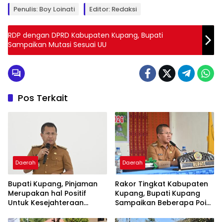
Penulis: Boy Loinati
Editor: Redaksi
RDP dengan DPRD Kabupaten Kupang, Bupati
Sampaikan Mutasi Sesuai UU
Pos Terkait
Daerah
Daerah
Bupati Kupang, Pinjaman
Rakor Tingkat Kabupaten
Merupakan hal Positif
Kupang, Bupati Kupang
Untuk Kesejahteraan
Sampaikan Beberapa Point
Rakyat
Penting