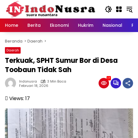
Langsung
ke
konten
Home
Berita
Ekonomi
Hukrim
Nasional
Pe
Beranda
Daerah
Daerah
Terkuak, SPHT Sumur Bor di Desa
Toobaun Tidak Sah
17
Indonusra
3 Min Baca
Februari 18, 2026
Views:
17