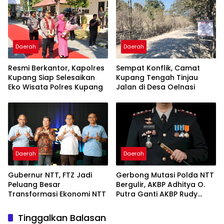
Daerah
Daerah
Resmi Berkantor, Kapolres
Sempat Konflik, Camat
Kupang Siap Selesaikan
Kupang Tengah Tinjau
Eko Wisata Polres Kupang
Jalan di Desa Oelnasi
Daerah
Daerah
Gubernur NTT, FTZ Jadi
Gerbong Mutasi Polda NTT
Peluang Besar
Bergulir, AKBP Adhitya O.
Transformasi Ekonomi NTT
Putra Ganti AKBP Rudy
Junus J. Ledo
Tinggalkan Balasan