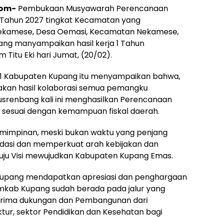
com-
Pembukaan Musyawarah Perencanaan
ahun 2027 tingkat Kecamatan yang
Nekamese, Desa Oemasi, Kecamatan Nekamese,
ang manyampaikan hasil kerja 1 Tahun
Titu Eki hari Jumat, (20/02).
1 Kabupaten Kupang itu menyampaikan bahwa,
kan hasil kolaborasi semua pemangku
Musrenbang kali ini menghasilkan Perencanaan
n sesuai dengan kemampuan fiskal daerah.
emimpinan, meski bukan waktu yang penjang
dasi dan memperkuat arah kebijakan dan
uju Visi mewujudkan Kabupaten Kupang Emas.
upang mendapatkan apresiasi dan penghargaan
kab Kupang sudah berada pada jalur yang
erima dukungan dan Pembangunan dari
ktur, sektor Pendidikan dan Kesehatan bagi