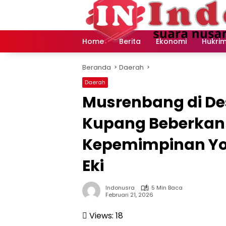
Langsung
ke
konten
Home
Berita
Ekonomi
Hukri
Beranda
Daerah
Daerah
Musrenbang di De
Kupang Beberkan H
Kepemimpinan Yos
Eki
Indonusra
5 Min Baca
Februari 21, 2026
Views:
18