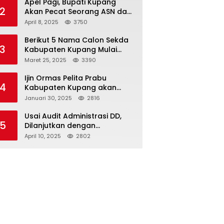
Apel Pagi, Bupati Kupang
2
Akan Pecat Seorang ASN dan
Kepala Desa
April 8, 2025
3750
Berikut 5 Nama Calon Sekda
3
Kabupaten Kupang Mulai
Muncul
Maret 25, 2025
3390
Ijin Ormas Pelita Prabu
4
Kabupaten Kupang akan
Dicabut
Januari 30, 2025
2816
Usai Audit Administrasi DD,
5
Dilanjutkan dengan
Pemeriksaan Fisik
April 10, 2025
2802