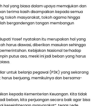
h hal yang biasa dalam upaya memajukan dan
an terima kasih disampaikan kepada semua
ang, tokoh masyarakat, tokoh agama hingga
 telah bergandengan tangan membangun
, Bupati Yosef nyatakan itu merupakan hal yang
tah harus diawasi, diberikan masukan sehingga
a pemerintahan. Kebijakan Nasional terhadap
pin putus asa, meski ini jadi beban yang harus
biasa.
iar untuk belanja pegawai (P3K) yang sekarang
harus berjuang, memikulnya dan bersama-
an kepada Kementerian Keuangan. Kita tidak
adi beban, kita perjuangan secara baik agar bisa
gi kesejahteraan masyarakat”, tegas Lede.