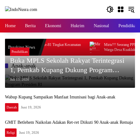
Langsung
ke
konten
Home
Berita
Ekonomi
Hukrim
Nasional
Pendidikan
Jelang Perayaan HUT RI Ke-81 Tingkat Kecamatan
Miris!!! Seorang PPPK, d
Breaking News
Nekamese
Warga Desa Kuaklalo
Pendidikan
Buka MPLS Sekolah Rakyat Terintegrasi
Anak-anak
1, Pemkab Kupang Dukung Program
Presiden RI
Juli 15, 2026
Wabup Kupang Sampaikan Manfaat Imunisasi bagi Anak-anak
Daerah
Juni 19, 2026
GMIT Betlehem Naikolan Adakan Ret-ret Diikuti 90 Anak-anak Remaja
Religi
Juni 19, 2026