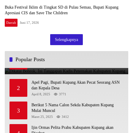
Buka Festival Iklim di Tingkat SD di Pulau Semau, Bupati Kupang
Apresiasi CIS dan Save The Children
Daerah
Juni 17, 2026
Selengkapnya
Dikatai Bobrok, Ini Tanggapan Kadis Peternakan
Popular Posts
1
Kabupaten Kupang
Maret 13, 2025
3956
Apel Pagi, Bupati Kupang Akan Pecat Seorang ASN
2
dan Kepala Desa
April 8, 2025
3771
Berikut 5 Nama Calon Sekda Kabupaten Kupang
3
Mulai Muncul
Maret 25, 2025
3412
Ijin Ormas Pelita Prabu Kabupaten Kupang akan