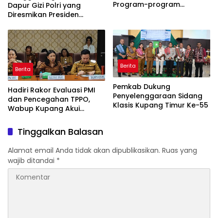
Program-program
Dapur Gizi Polri yang
Berjalan Baik
Diresmikan Presiden
Prabowo
Berita
Berita
Pemkab Dukung
Hadiri Rakor Evaluasi PMI
Penyelenggaraan Sidang
dan Pencegahan TPPO,
Klasis Kupang Timur Ke-55
Wabup Kupang Akui
Kabupaten Kupang
Bermasalah
Tinggalkan Balasan
Alamat email Anda tidak akan dipublikasikan.
Ruas yang
wajib ditandai
*