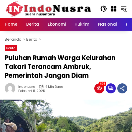
Langsung
ke
konten
Home
Berita
Ekonomi
Hukrim
Nasional
Pe
Beranda
Berita
Berita
Puluhan Rumah Warga Kelurahan
Takari Terancam Ambruk,
Pemerintah Jangan Diam
698
Indonusra
4 Min Baca
Februari 11, 2025