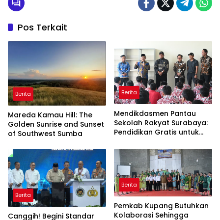
Pos Terkait
Berita
Berita
Mendikdasmen Pantau
Mareda Kamau Hill: The
Sekolah Rakyat Surabaya:
Golden Sunrise and Sunset
Pendidikan Gratis untuk
of Southwest Sumba
Semua!
Berita
Berita
Pemkab Kupang Butuhkan
Kolaborasi Sehingga
Canggih! Begini Standar