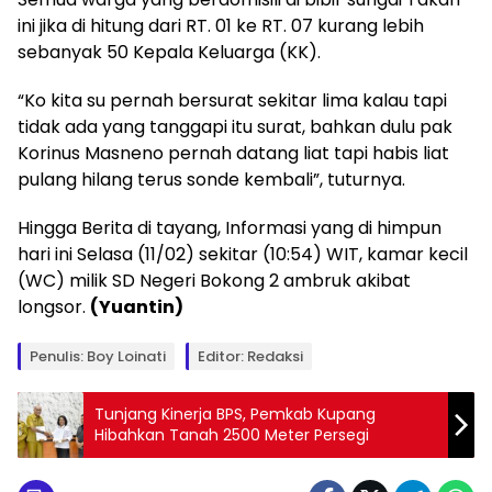
ini jika di hitung dari RT. 01 ke RT. 07 kurang lebih
sebanyak 50 Kepala Keluarga (KK).
“Ko kita su pernah bersurat sekitar lima kalau tapi
tidak ada yang tanggapi itu surat, bahkan dulu pak
Korinus Masneno pernah datang liat tapi habis liat
pulang hilang terus sonde kembali”, tuturnya.
Hingga Berita di tayang, Informasi yang di himpun
hari ini Selasa (11/02) sekitar (10:54) WIT, kamar kecil
(WC) milik SD Negeri Bokong 2 ambruk akibat
longsor.
(Yuantin)
Penulis: Boy Loinati
Editor: Redaksi
Tunjang Kinerja BPS, Pemkab Kupang
Hibahkan Tanah 2500 Meter Persegi