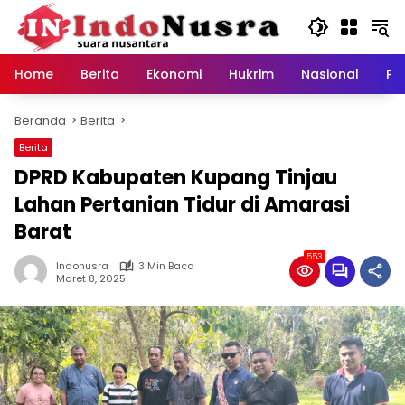
Langsung
ke
konten
Home
Berita
Ekonomi
Hukrim
Nasional
Pe
Beranda
Berita
Berita
DPRD Kabupaten Kupang Tinjau
Lahan Pertanian Tidur di Amarasi
Barat
553
Indonusra
3 Min Baca
Maret 8, 2025