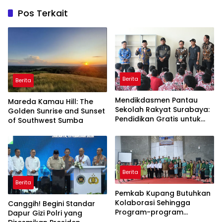
Pos Terkait
Berita
Berita
Mendikdasmen Pantau
Mareda Kamau Hill: The
Sekolah Rakyat Surabaya:
Golden Sunrise and Sunset
Pendidikan Gratis untuk
of Southwest Sumba
Semua!
Berita
Berita
Pemkab Kupang Butuhkan
Kolaborasi Sehingga
Canggih! Begini Standar
Program-program
Dapur Gizi Polri yang
Berjalan Baik