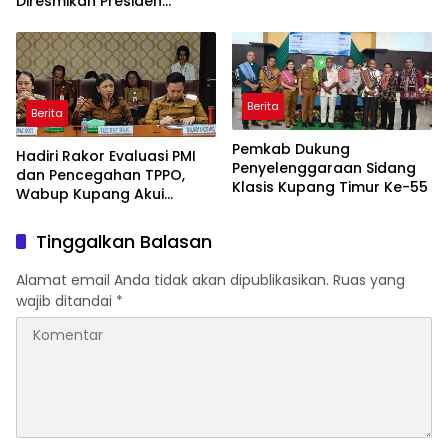
Diresmikan Presiden
Prabowo
Berita
Berita
Pemkab Dukung
Hadiri Rakor Evaluasi PMI
Penyelenggaraan Sidang
dan Pencegahan TPPO,
Klasis Kupang Timur Ke-55
Wabup Kupang Akui
Kabupaten Kupang
Bermasalah
Tinggalkan Balasan
Alamat email Anda tidak akan dipublikasikan.
Ruas yang
wajib ditandai
*