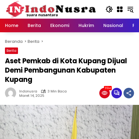
Langsung
ke
konten
Home
Berita
Ekonomi
Hukrim
Nasional
Pe
Beranda
Berita
Berita
Aset Pemkab di Kota Kupang Dijual
Demi Pembangunan Kabupaten
Kupang
1194
Indonusra
3 Min Baca
Maret 14, 2025