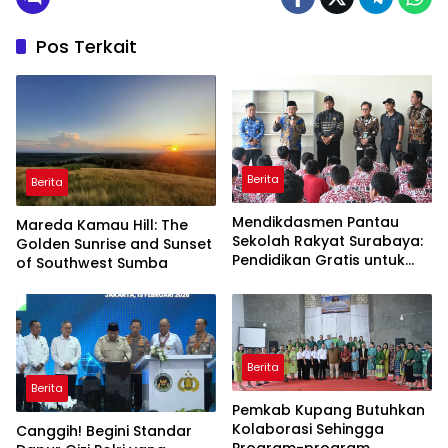
Pos Terkait
Berita
Berita
Mendikdasmen Pantau
Mareda Kamau Hill: The
Sekolah Rakyat Surabaya:
Golden Sunrise and Sunset
Pendidikan Gratis untuk
of Southwest Sumba
Semua!
Berita
Berita
Pemkab Kupang Butuhkan
Kolaborasi Sehingga
Canggih! Begini Standar