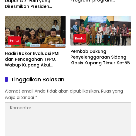
Program-program
Dapur Gizi Polri yang
Berjalan Baik
Diresmikan Presiden
Prabowo
Berita
Berita
Pemkab Dukung
Hadiri Rakor Evaluasi PMI
Penyelenggaraan Sidang
dan Pencegahan TPPO,
Klasis Kupang Timur Ke-55
Wabup Kupang Akui
Kabupaten Kupang
Bermasalah
Tinggalkan Balasan
Alamat email Anda tidak akan dipublikasikan.
Ruas yang
wajib ditandai
*