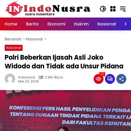
Langsung
ke
konten
Home
Berita
Ekonomi
Hukrim
Nasional
Pe
Beranda
Nasional
Nasional
Polri Beberkan Ijasah Asli Joko
Widodo dan Tidak ada Unsur Pidana
310
Indonusra
2 Min Baca
Mei 23, 2025