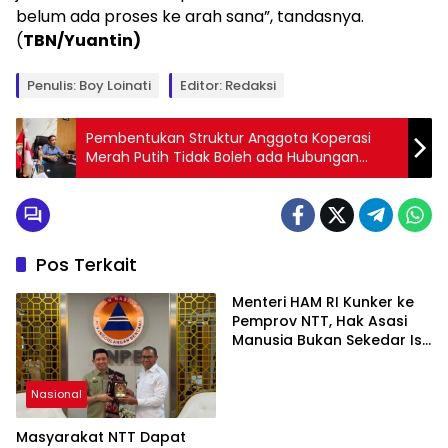
belum ada proses ke arah sana”, tandasnya.
(
TBN/Yuantin)
Penulis: Boy Loinati
Editor: Redaksi
Pembentukan Struktur Anggota Koperasi
Merah Putih Tidak Boleh ada Hubungan
Keluarga
Pos Terkait
Menteri HAM RI Kunker ke
Pemprov NTT, Hak Asasi
Manusia Bukan Sekedar Isu
Hukum atau Politik
Nasional
Masyarakat NTT Dapat