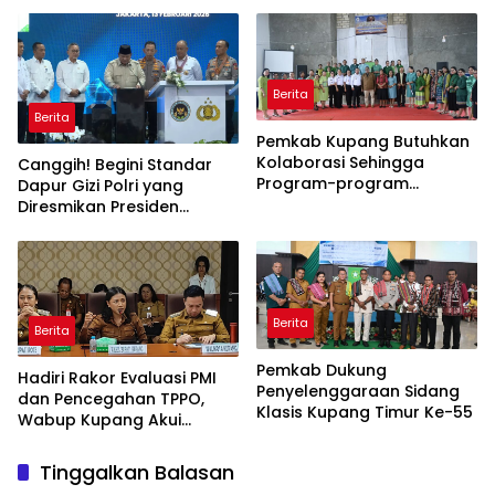
Berita
Berita
Pemkab Kupang Butuhkan
Kolaborasi Sehingga
Canggih! Begini Standar
Program-program
Dapur Gizi Polri yang
Berjalan Baik
Diresmikan Presiden
Prabowo
Berita
Berita
Pemkab Dukung
Hadiri Rakor Evaluasi PMI
Penyelenggaraan Sidang
dan Pencegahan TPPO,
Klasis Kupang Timur Ke-55
Wabup Kupang Akui
Kabupaten Kupang
Bermasalah
Tinggalkan Balasan