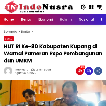
Langsung
ke
konten
Home
Berita
Ekonomi
Hukrim
Nasional
Pe
Beranda
Berita
Berita
HUT RI Ke-80 Kabupaten Kupang di
Warnai Pameran Expo Pembangunan
dan UMKM
326
Indonusra
2 Min Baca
Agustus 4, 2025