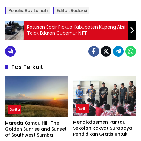
Penulis: Boy Loinati
Editor: Redaksi
Ratusan Sopir Pickup Kabupaten Kupang Aksi
Tolak Edaran Gubernur NTT
Pos Terkait
Berita
Berita
Mendikdasmen Pantau
Mareda Kamau Hill: The
Sekolah Rakyat Surabaya:
Golden Sunrise and Sunset
Pendidikan Gratis untuk
of Southwest Sumba
Semua!