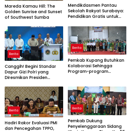
Mendikdasmen Pantau
Mareda Kamau Hill: The
Sekolah Rakyat Surabaya:
Golden Sunrise and Sunset
Pendidikan Gratis untuk
of Southwest Sumba
Semua!
Berita
Berita
Pemkab Kupang Butuhkan
Kolaborasi Sehingga
Canggih! Begini Standar
Program-program
Dapur Gizi Polri yang
Berjalan Baik
Diresmikan Presiden
Prabowo
Berita
Berita
Pemkab Dukung
Hadiri Rakor Evaluasi PMI
Penyelenggaraan Sidang
dan Pencegahan TPPO,