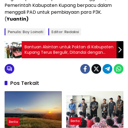
Pemerintah Kabupaten Kupang berpacu dalam
menggali PAD untuk pembiayaan para P3K.
(
Yuantin)
Penulis: Boy Loinati
Editor: Redaksi
Bantuan Alsintan untuk Poktan di Kabupaten
Kupang Terus Bergulir, Ditandai dengan
Penyerahan oleh Bupati Kupang
Pos Terkait
Berita
Berita