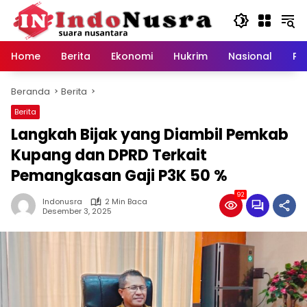
Langsung
ke
konten
Home
Berita
Ekonomi
Hukrim
Nasional
Pe
Beranda
Berita
Berita
Langkah Bijak yang Diambil Pemkab
Kupang dan DPRD Terkait
Pemangkasan Gaji P3K 50 %
92
Indonusra
2 Min Baca
Desember 3, 2025