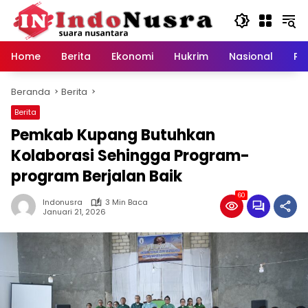
Langsung
ke
konten
Home
Berita
Ekonomi
Hukrim
Nasional
Pe
Beranda
Berita
Berita
Pemkab Kupang Butuhkan
Kolaborasi Sehingga Program-
program Berjalan Baik
60
Indonusra
3 Min Baca
Januari 21, 2026