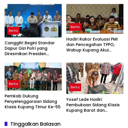
Berita
Berita
Hadiri Rakor Evaluasi PMI
Canggih! Begini Standar
dan Pencegahan TPPO,
Dapur Gizi Polri yang
Wabup Kupang Akui
Diresmikan Presiden
Kabupaten Kupang
Prabowo
Bermasalah
Berita
Berita
Pemkab Dukung
Yosef Lede Hadiri
Penyelenggaraan Sidang
Pembukaan Sidang Klasis
Klasis Kupang Timur Ke-55
Kupang Barat dan
Pentahbisan Gereja Yegar
Sahaduta
Tinggalkan Balasan