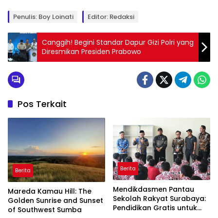
Penulis: Boy Loinati
Editor: Redaksi
Canggih! Begini Standar Dapur Gizi Polri yang
Diresmikan Presiden Prabowo
Pos Terkait
Berita
Berita
Mendikdasmen Pantau
Mareda Kamau Hill: The
Sekolah Rakyat Surabaya:
Golden Sunrise and Sunset
Pendidikan Gratis untuk
of Southwest Sumba
Semua!