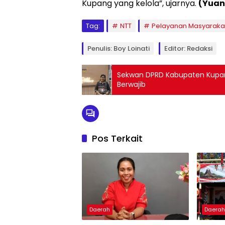
Kupang yang kelola”, ujarnya.
(Yuan
Tag:
NTT
Pelayanan Masyaraka
Penulis: Boy Loinati
Editor: Redaksi
Sekwan DPRD Kabupaten Kupang
Berwajib
Pos Terkait
Daerah
Daera