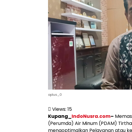
oplus_0
Views:
15
Kupang_
IndoNusra.com
–
Memasu
(Perumda) Air Minum (PDAM) Tirth
mengoptimalkan Pelayanan atau ke