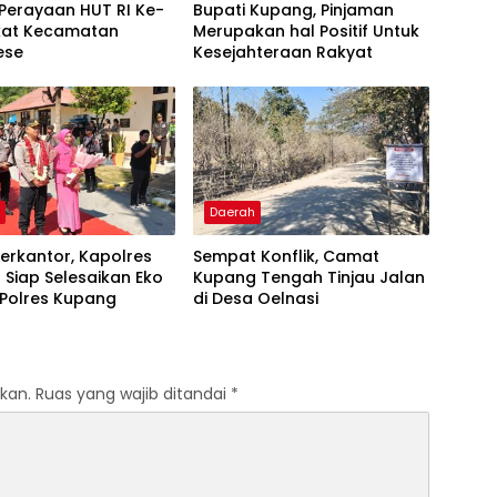
Perayaan HUT RI Ke-
Bupati Kupang, Pinjaman
gkat Kecamatan
Merupakan hal Positif Untuk
ese
Kesejahteraan Rakyat
h
Daerah
erkantor, Kapolres
Sempat Konflik, Camat
Siap Selesaikan Eko
Kupang Tengah Tinjau Jalan
 Polres Kupang
di Desa Oelnasi
kan.
Ruas yang wajib ditandai
*