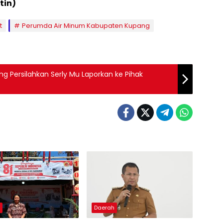
tin)
t
Perumda Air Minum Kabupaten Kupang
 Persilahkan Serly Mu Laporkan ke Pihak
h
Daerah