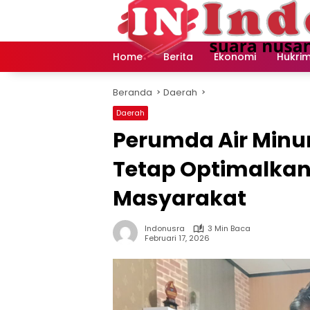
Langsung
ke
konten
Home
Berita
Ekonomi
Hukri
Beranda
Daerah
Daerah
Perumda Air Min
Tetap Optimalka
Masyarakat
Indonusra
3 Min Baca
Februari 17, 2026