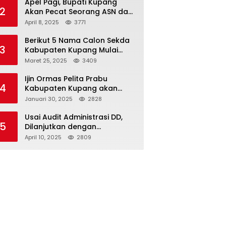
Apel Pagi, Bupati Kupang
2
Akan Pecat Seorang ASN dan
Kepala Desa
April 8, 2025
3771
Berikut 5 Nama Calon Sekda
3
Kabupaten Kupang Mulai
Muncul
Maret 25, 2025
3409
Ijin Ormas Pelita Prabu
4
Kabupaten Kupang akan
Dicabut
Januari 30, 2025
2828
Usai Audit Administrasi DD,
5
Dilanjutkan dengan
Pemeriksaan Fisik
April 10, 2025
2809