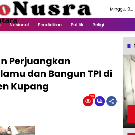
Minggu, 9
Agustus 20
m
Nasional
Pendidikan
Politik
Religi
an Perjuangkan
Sulamu dan Bangun TPI di
en Kupang
39