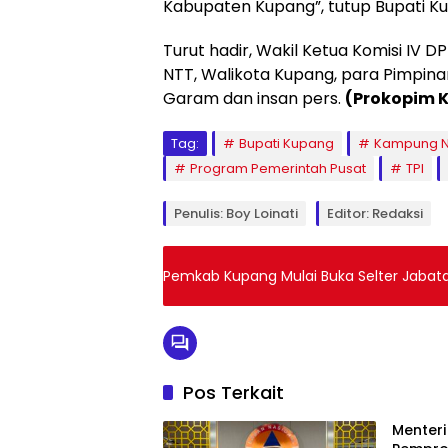
Kabupaten Kupang”, tutup Bupati K
Turut hadir, Wakil Ketua Komisi IV D
NTT, Walikota Kupang, para Pimpina
Garam dan insan pers.
(Prokopim 
Tag:
Bupati Kupang
Kampung N
Program Pemerintah Pusat
TPI
Penulis: Boy Loinati
Editor: Redaksi
Pemkab Kupang Mulai Buka Selter Jabat
Pos Terkait
Menteri