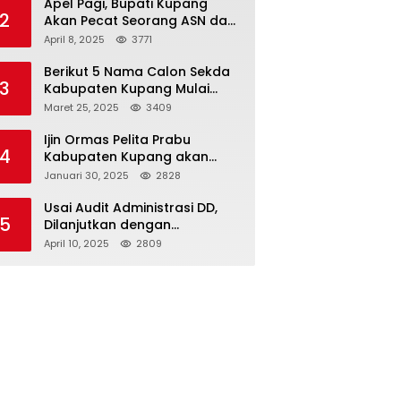
Apel Pagi, Bupati Kupang
2
Akan Pecat Seorang ASN dan
Kepala Desa
April 8, 2025
3771
Berikut 5 Nama Calon Sekda
3
Kabupaten Kupang Mulai
Muncul
Maret 25, 2025
3409
Ijin Ormas Pelita Prabu
4
Kabupaten Kupang akan
Dicabut
Januari 30, 2025
2828
Usai Audit Administrasi DD,
5
Dilanjutkan dengan
Pemeriksaan Fisik
April 10, 2025
2809