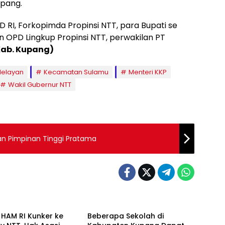
upang.
PD RI, Forkopimda Propinsi NTT, para Bupati se
n OPD Lingkup Propinsi NTT, perwakilan PT
Kab. Kupang)
elayan
Kecamatan Sulamu
Menteri KKP
Wakil Gubernur NTT
an Pimpinan Tinggi Pratama
 HAM RI Kunker ke
Beberapa Sekolah di