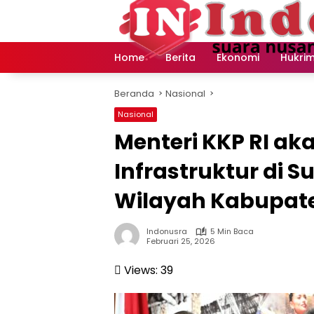
Langsung
ke
konten
Home
Berita
Ekonomi
Hukri
Beranda
Nasional
Nasional
Menteri KKP RI ak
Infrastruktur di 
Wilayah Kabupat
Indonusra
5 Min Baca
Februari 25, 2026
Views:
39