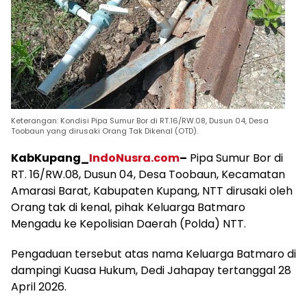
Keterangan: Kondisi Pipa Sumur Bor di RT.16/RW.08, Dusun 04, Desa
Toobaun yang dirusaki Orang Tak Dikenal (OTD).
KabKupang_
IndoNusra.com
–
Pipa Sumur Bor di
RT. 16/RW.08, Dusun 04, Desa Toobaun, Kecamatan
Amarasi Barat, Kabupaten Kupang, NTT dirusaki oleh
Orang tak di kenal, pihak Keluarga Batmaro
Mengadu ke Kepolisian Daerah (Polda) NTT.
Pengaduan tersebut atas nama Keluarga Batmaro di
dampingi Kuasa Hukum, Dedi Jahapay tertanggal 28
April 2026.