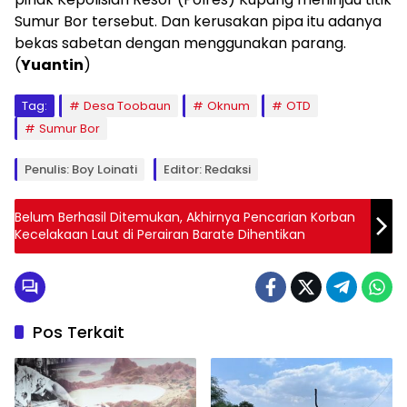
Sumur Bor tersebut. Dan kerusakan pipa itu adanya
bekas sabetan dengan menggunakan parang.
(
Yuantin
)
Tag:
Desa Toobaun
Oknum
OTD
Sumur Bor
Penulis: Boy Loinati
Editor: Redaksi
Belum Berhasil Ditemukan, Akhirnya Pencarian Korban
Kecelakaan Laut di Perairan Barate Dihentikan
Pos Terkait