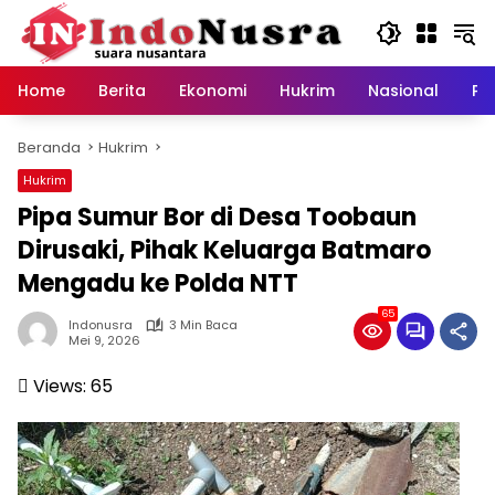
Langsung
ke
konten
Home
Berita
Ekonomi
Hukrim
Nasional
Pe
Beranda
Hukrim
Hukrim
Pipa Sumur Bor di Desa Toobaun
Dirusaki, Pihak Keluarga Batmaro
Mengadu ke Polda NTT
65
Indonusra
3 Min Baca
Mei 9, 2026
Views:
65