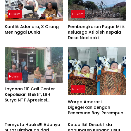
Hukrim
Hukrim
Konflik Adonara, 3 Orang
Pembongkaran Pagar Milik
Meninggal Dunia
Keluarga Ati oleh Kepala
Desa Noelbaki
Hukrim
Layanan 110 Call Center
Hukrim
Kepolisian Efektif, LBH
Surya NTT Apresiasi
Warga Amarasi
Polresta Kupang Kota
Digegerkan dengan
Penemuan Bayi Perempuan
di Hutan Kayu Putih
Ternyata Hoaks!!! Adanya
Ketua Ikif Desak Irda
Surat Himbauan dari
Kabupaten Kupang Usut