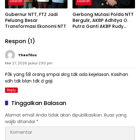
Daerah
Daerah
Gubernur NTT, FTZ Jadi
Gerbong Mutasi Polda NTT
Peluang Besar
Bergulir, AKBP Adhitya O.
Transformasi Ekonomi NTT
Putra Ganti AKBP Rudy
Junus J. Ledo
Respon (1)
Theofilus
Mei 27, 2026 pukul 2:50 pm
P3k yang 58 orang smpai skrg tdk ada kejelasan. Kasihan
sdh tdk blan tdk d gaji.
Reply
Tinggalkan Balasan
Alamat email Anda tidak akan dipublikasikan.
Ruas yang
wajib ditandai
*