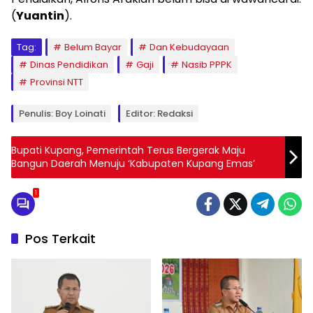
(
Yuantin
).
Tag:
Belum Bayar
Dan Kebudayaan
Dinas Pendidikan
Gaji
Nasib PPPK
Provinsi NTT
Penulis: Boy Loinati
Editor: Redaksi
Bupati Kupang, Pemerintah Terus Bergerak Maju
Bangun Daerah Menuju ‘Kabupaten Kupang Emas’
1
Pos Terkait