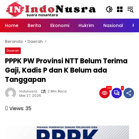
Langsung
ke
konten
Home
Berita
Ekonomi
Hukrim
Nasional
Pe
Beranda
Daerah
Daerah
PPPK PW Provinsi NTT Belum Terima
Gaji, Kadis P dan K Belum ada
Tanggapan
35
1
Indonusra
2 Min Baca
Mei 27, 2026
Views:
35