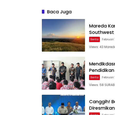
Baca Juga
Mareda Kam
Southwest
Berita
Februari 
Views: 43 Mareda
Mendikdas
Pendidikan
Berita
Februari 
Views: 58 SURAB
Canggih! Be
Diresmikan