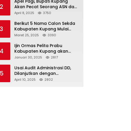
Apel Pagi, Bupati Kupang
2
Akan Pecat Seorang ASN dan
Kepala Desa
April 8, 2025
3750
Berikut 5 Nama Calon Sekda
3
Kabupaten Kupang Mulai
Muncul
Maret 25, 2025
3390
Ijin Ormas Pelita Prabu
4
Kabupaten Kupang akan
Dicabut
Januari 30, 2025
2817
Usai Audit Administrasi DD,
5
Dilanjutkan dengan
Pemeriksaan Fisik
April 10, 2025
2802