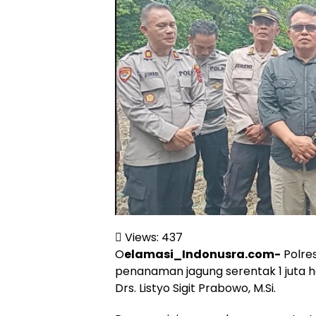
Views:
437
O
elamasi_Indonusra.com-
Polre
penanaman jagung serentak 1 juta he
Drs. Listyo Sigit Prabowo, M.Si.