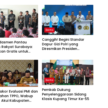
Berita
Canggih! Begini Standar
dasmen Pantau
Dapur Gizi Polri yang
h Rakyat Surabaya:
Diresmikan Presiden
kan Gratis untuk
Prabowo
Berita
Pemkab Dukung
Rakor Evaluasi PMI dan
Penyelenggaraan Sidang
ahan TPPO, Wabup
Klasis Kupang Timur Ke-55
 Akui Kabupaten
 Bermasalah