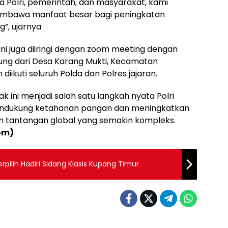
a Polri, pemerintah, dan masyarakat, kami
embawa manfaat besar bagi peningkatan
”, ujarnya
ni juga diiringi dengan zoom meeting dengan
sung dari Desa Karang Mukti, Kecamatan
iikuti seluruh Polda dan Polres jajaran.
ini menjadi salah satu langkah nyata Polri
endukung ketahanan pangan dan meningkatkan
h tantangan global yang semakin kompleks.
om)
rpilih Hadiri Sidang Klasis Kupang Timur