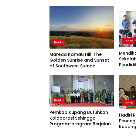
Berita
Berita
Mendik
Mareda Kamau Hill: The
Sekola
Golden Sunrise and Sunset
Pendidi
of Southwest Sumba
Semua!
Berita
Berita
Pemkab Kupang Butuhkan
Hadiri 
Kolaborasi Sehingga
Penceg
Program-program Berjalan
Kupang
Baik
Kupang