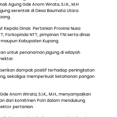
ak Agung Gde Anom Wirata, S.I.K., M.H
gung serentak di Desa Baumata Utara
pang.
t Kepala Dinas Pertanian Provinsi Nusa
T, Forkopinda NTT, pimpinan TNI serta dinas
NTT maupun Kabupaten Kupang.
pkan untuk penanaman jagung di wilayah
hektar.
erikan dampak positif terhadap peningkatan
ang, sekaligus memperkuat ketahanan pangan
de Anom Wirata, S.I.K., M.H., menyampaikan
an dari komitmen Polri dalam mendukung
ektor pertanian.