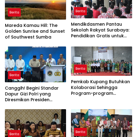
Berita
Berita
Mendikdasmen Pantau
Mareda Kamau Hill: The
Sekolah Rakyat Surabaya:
Golden Sunrise and Sunset
Pendidikan Gratis untuk
of Southwest Sumba
Semua!
Berita
Berita
Pemkab Kupang Butuhkan
Kolaborasi Sehingga
Canggih! Begini Standar
Program-program
Dapur Gizi Polri yang
Berjalan Baik
Diresmikan Presiden
Prabowo
Berita
Berita