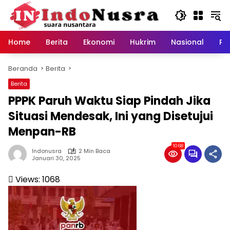
Langsung
ke
konten
Home
Berita
Ekonomi
Hukrim
Nasional
Pe
Beranda
Berita
Berita
PPPK Paruh Waktu Siap Pindah Jika
Situasi Mendesak, Ini yang Disetujui
Menpan-RB
1068
Indonusra
2 Min Baca
Januari 30, 2025
Views:
1068