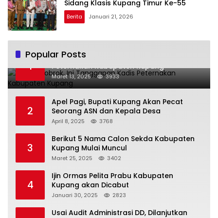
Sidang Klasis Kupang Timur Ke-55
Berita
Januari 21, 2026
Popular Posts
Dikatai Bobrok, Ini Tanggapan Kadis
1
Peternakan Kabupaten Kupang
Maret 13, 2025
3933
Apel Pagi, Bupati Kupang Akan Pecat
2
Seorang ASN dan Kepala Desa
April 8, 2025
3768
Berikut 5 Nama Calon Sekda Kabupaten
3
Kupang Mulai Muncul
Maret 25, 2025
3402
Ijin Ormas Pelita Prabu Kabupaten
4
Kupang akan Dicabut
Januari 30, 2025
2823
Usai Audit Administrasi DD, Dilanjutkan