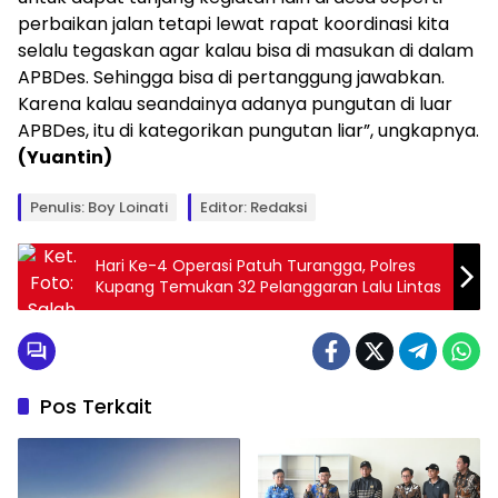
perbaikan jalan tetapi lewat rapat koordinasi kita
selalu tegaskan agar kalau bisa di masukan di dalam
APBDes. Sehingga bisa di pertanggung jawabkan.
Karena kalau seandainya adanya pungutan di luar
APBDes, itu di kategorikan pungutan liar”, ungkapnya.
(Yuantin)
Penulis: Boy Loinati
Editor: Redaksi
Hari Ke-4 Operasi Patuh Turangga, Polres
Kupang Temukan 32 Pelanggaran Lalu Lintas
Pos Terkait