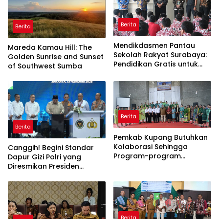
Berita
Berita
Mendikdasmen Pantau
Mareda Kamau Hill: The
Sekolah Rakyat Surabaya:
Golden Sunrise and Sunset
Pendidikan Gratis untuk
of Southwest Sumba
Semua!
Berita
Berita
Pemkab Kupang Butuhkan
Kolaborasi Sehingga
Canggih! Begini Standar
Program-program
Dapur Gizi Polri yang
Berjalan Baik
Diresmikan Presiden
Prabowo
Berita