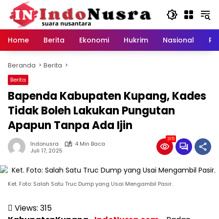
Langsung
ke
konten
Home
Berita
Ekonomi
Hukrim
Nasional
Pe
Beranda
Berita
Berita
Bapenda Kabupaten Kupang, Kades
Tidak Boleh Lakukan Pungutan
Apapun Tanpa Ada Ijin
315
Indonusra
4 Min Baca
Juli 17, 2025
Ket. Foto: Salah Satu Truc Dump yang Usai Mengambil Pasir.
Views:
315