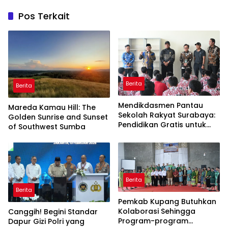
Pos Terkait
Berita
Berita
Mendikdasmen Pantau
Mareda Kamau Hill: The
Sekolah Rakyat Surabaya:
Golden Sunrise and Sunset
Pendidikan Gratis untuk
of Southwest Sumba
Semua!
Berita
Berita
Pemkab Kupang Butuhkan
Kolaborasi Sehingga
Canggih! Begini Standar
Program-program
Dapur Gizi Polri yang