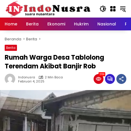
Langsung
ke
konten
Home
Berita
Ekonomi
Hukrim
Nasional
Pe
Beranda
Berita
Berita
Rumah Warga Desa Tablolong
Terendam Akibat Banjir Rob
558
Indonusra
2 Min Baca
Februari 4, 2025