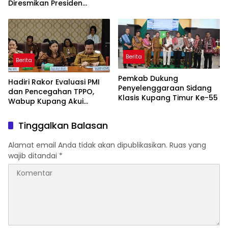
Berjalan Baik
Diresmikan Presiden
Prabowo
Berita
Berita
Pemkab Dukung
Hadiri Rakor Evaluasi PMI
Penyelenggaraan Sidang
dan Pencegahan TPPO,
Klasis Kupang Timur Ke-55
Wabup Kupang Akui
Kabupaten Kupang
Bermasalah
Tinggalkan Balasan
Alamat email Anda tidak akan dipublikasikan.
Ruas yang
wajib ditandai
*