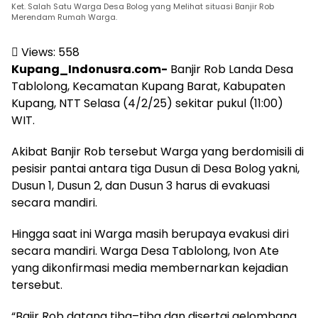
Ket. Salah Satu Warga Desa Bolog yang Melihat situasi Banjir Rob
Merendam Rumah Warga.
Views:
558
Kupang_Indonusra.com-
Banjir Rob Landa Desa
Tablolong, Kecamatan Kupang Barat, Kabupaten
Kupang, NTT Selasa (4/2/25) sekitar pukul (11:00)
WIT.
Akibat Banjir Rob tersebut Warga yang berdomisili di
pesisir pantai antara tiga Dusun di Desa Bolog yakni,
Dusun 1, Dusun 2, dan Dusun 3 harus di evakuasi
secara mandiri.
Hingga saat ini Warga masih berupaya evakusi diri
secara mandiri. Warga Desa Tablolong, Ivon Ate
yang dikonfirmasi media membernarkan kejadian
tersebut.
“Bajir Rob datang tiba–tiba dan disertai gelombang