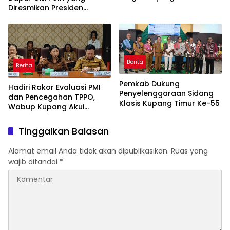
Berjalan Baik
Diresmikan Presiden
Prabowo
Berita
Berita
Pemkab Dukung
Hadiri Rakor Evaluasi PMI
Penyelenggaraan Sidang
dan Pencegahan TPPO,
Klasis Kupang Timur Ke-55
Wabup Kupang Akui
Kabupaten Kupang
Bermasalah
Tinggalkan Balasan
Alamat email Anda tidak akan dipublikasikan.
Ruas yang
wajib ditandai
*