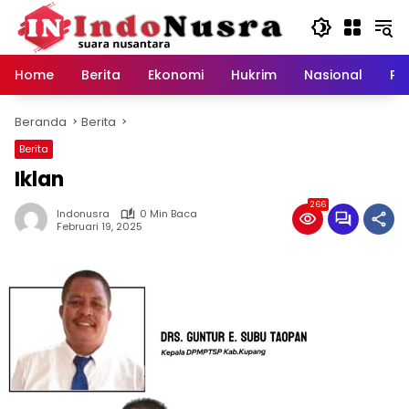
Langsung
ke
konten
Home
Berita
Ekonomi
Hukrim
Nasional
Pe
Beranda
Berita
Berita
Iklan
266
Indonusra
0 Min Baca
Februari 19, 2025