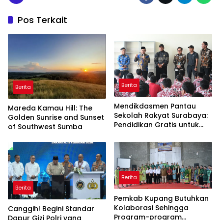
Pos Terkait
Berita
Berita
Mendikdasmen Pantau
Mareda Kamau Hill: The
Sekolah Rakyat Surabaya:
Golden Sunrise and Sunset
Pendidikan Gratis untuk
of Southwest Sumba
Semua!
Berita
Berita
Pemkab Kupang Butuhkan
Kolaborasi Sehingga
Canggih! Begini Standar
Program-program
Dapur Gizi Polri yang