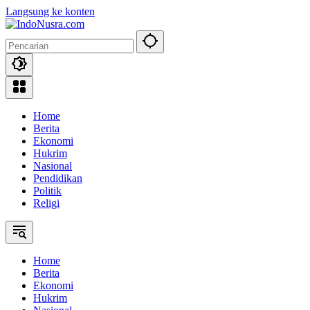
Langsung ke konten
Home
Berita
Ekonomi
Hukrim
Nasional
Pendidikan
Politik
Religi
Home
Berita
Ekonomi
Hukrim