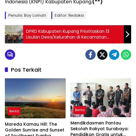
Indonesia (KNPI) Kabupaten Kupang.
(**)
Penulis: Boy Loinati
Editor: Redaksi
DPRD Kabupaten Kupang Prioritaskan 13
Usulan Desa/Kelurahan di Kecamatan
Kupang Timur
Pos Terkait
Berita
Berita
Mendikdasmen Pantau
Mareda Kamau Hill: The
Sekolah Rakyat Surabaya:
Golden Sunrise and Sunset
Pendidikan Gratis untuk
of Southwest Sumba