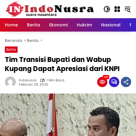
Langsung
ke
konten
Home
Berita
Ekonomi
Hukrim
Nasional
Pe
Beranda
Berita
Berita
Tim Transisi Bupati dan Wabup
Kupang Dapat Apresiasi dari KNPI
461
Indonusra
1 Min Baca
Februari 28, 2025