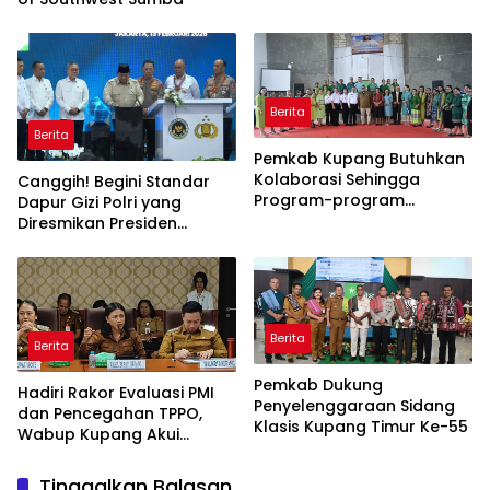
Semua!
Berita
Berita
Pemkab Kupang Butuhkan
Kolaborasi Sehingga
Canggih! Begini Standar
Program-program
Dapur Gizi Polri yang
Berjalan Baik
Diresmikan Presiden
Prabowo
Berita
Berita
Pemkab Dukung
Hadiri Rakor Evaluasi PMI
Penyelenggaraan Sidang
dan Pencegahan TPPO,
Klasis Kupang Timur Ke-55
Wabup Kupang Akui
Kabupaten Kupang
Bermasalah
Tinggalkan Balasan