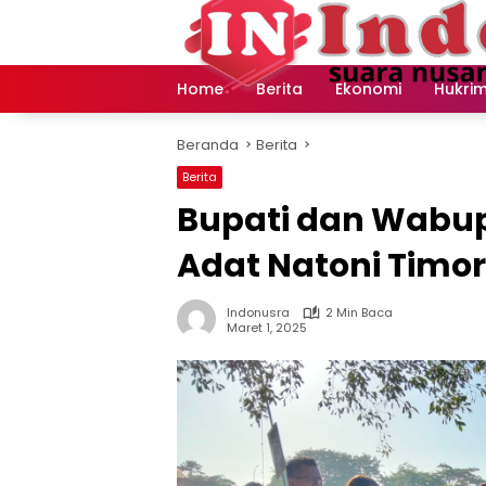
Langsung
ke
konten
Home
Berita
Ekonomi
Hukri
Beranda
Berita
Berita
Bupati dan Wabu
Adat Natoni Timo
Indonusra
2 Min Baca
Maret 1, 2025