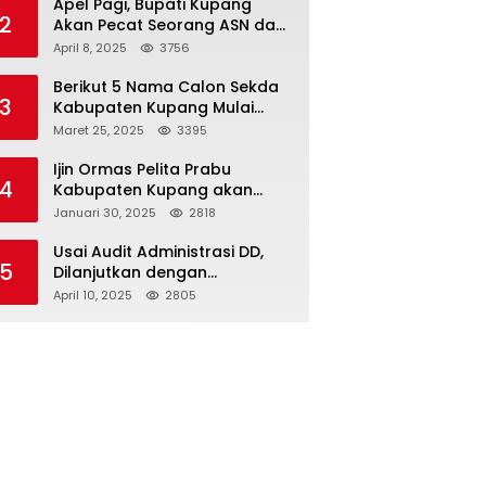
Apel Pagi, Bupati Kupang
2
Akan Pecat Seorang ASN dan
Kepala Desa
April 8, 2025
3756
Berikut 5 Nama Calon Sekda
3
Kabupaten Kupang Mulai
Muncul
Maret 25, 2025
3395
Ijin Ormas Pelita Prabu
4
Kabupaten Kupang akan
Dicabut
Januari 30, 2025
2818
Usai Audit Administrasi DD,
5
Dilanjutkan dengan
Pemeriksaan Fisik
April 10, 2025
2805