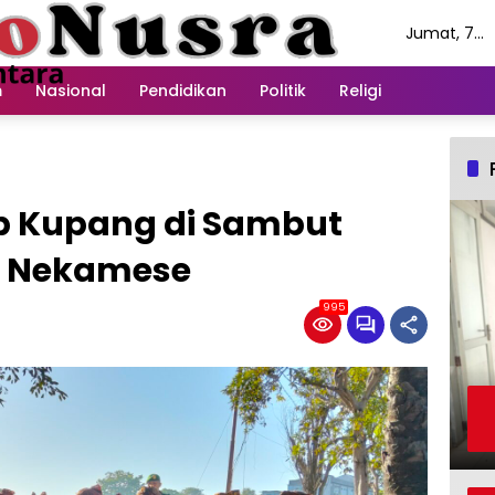
Jumat, 7
Agustus
2026
m
Nasional
Pendidikan
Politik
Religi
p Kupang di Sambut
r Nekamese
995