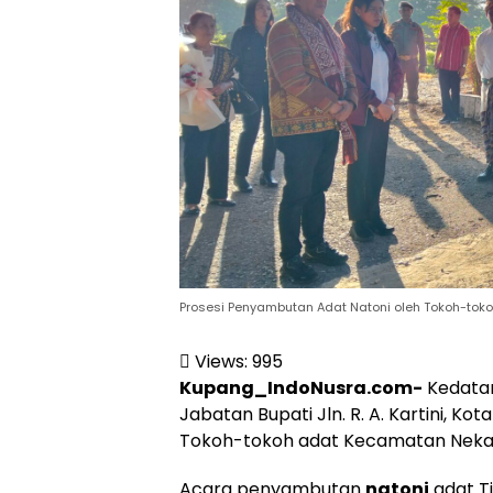
Prosesi Penyambutan Adat Natoni oleh Tokoh-to
Views:
995
Kupang_IndoNusra.com-
Kedatan
Jabatan Bupati Jln. R. A. Kartini, K
Tokoh-tokoh adat Kecamatan Nekame
Acara penyambutan
natoni
adat T