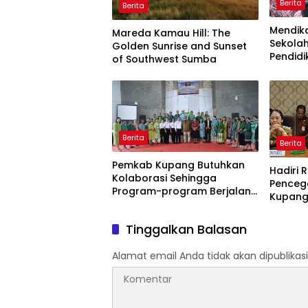
Berita
Berita
Mendik
Mareda Kamau Hill: The
Sekola
Golden Sunrise and Sunset
Pendidi
of Southwest Sumba
Semua!
Berita
Berita
Pemkab Kupang Butuhkan
Hadiri 
Kolaborasi Sehingga
Penceg
Program-program Berjalan
Kupang
Baik
Kupang
Tinggalkan Balasan
Alamat email Anda tidak akan dipublikasi