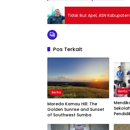
Tidak Ikut Apel, ASN Kabupaten
Pos Terkait
Berita
Berita
Mendik
Mareda Kamau Hill: The
Sekola
Golden Sunrise and Sunset
Pendidi
of Southwest Sumba
Semua!