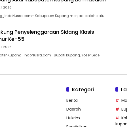
21, 2026
ng_IndoNusra.com– Kabupaten Kupang menjadi salah satu…
ung Penyelenggaraan Sidang Klasis
mur Ke-55
21, 2026
patenKupang_IndoNusra.com- Bupati Kupang, Yosef Lede
Kategori
La
Berita
Ma
Daerah
Bu
Hukrim
Ka
kupa
Pendidikan