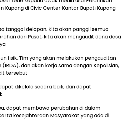
Yosef Lede kepada awak media usai Pelantikan
 Kupang di Civic Center Kantor Bupati Kupang,
sa tanggal delapan. Kita akan panggil semua
arahan dari Pusat, kita akan mengaudit dana desa
ya.
upun fisik. Tim yang akan melakukan pengauditan
ah (IRDA), dan akan kerja sama dengan Kepolisian,
t tersebut.
dapat dikelola secara baik, dan dapat
k.
sa, dapat membawa perubahan di dalam
erta kesejahteraan Masyarakat yang ada di