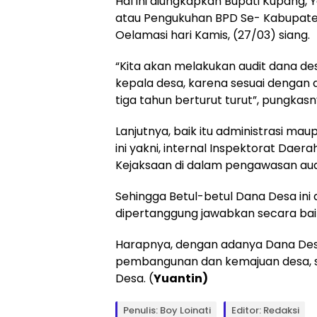
Hal ini diungkapkan Bupati Kupang, 
atau Pengukuhan BPD Se- Kabupaten
Oelamasi hari Kamis, (27/03) siang.
“Kita akan melakukan audit dana de
kepala desa, karena sesuai dengan 
tiga tahun berturut turut”, pungkasn
Lanjutnya, baik itu administrasi ma
ini yakni, internal Inspektorat Daer
Kejaksaan di dalam pengawasan audi
Sehingga Betul-betul Dana Desa ini 
dipertanggung jawabkan secara bai
Harapnya, dengan adanya Dana De
pembangunan dan kemajuan desa, s
Desa. (
Yuantin)
Penulis: Boy Loinati
Editor: Redaksi