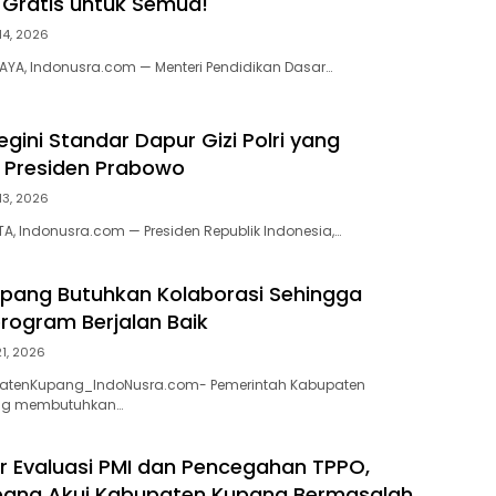
 Gratis untuk Semua!
14, 2026
AYA, Indonusra.com — Menteri Pendidikan Dasar…
gini Standar Dapur Gizi Polri yang
 Presiden Prabowo
13, 2026
TA, Indonusra.com — Presiden Republik Indonesia,…
pang Butuhkan Kolaborasi Sehingga
ogram Berjalan Baik
21, 2026
patenKupang_IndoNusra.com- Pemerintah Kabupaten
ng membutuhkan…
or Evaluasi PMI dan Pencegahan TPPO,
ang Akui Kabupaten Kupang Bermasalah