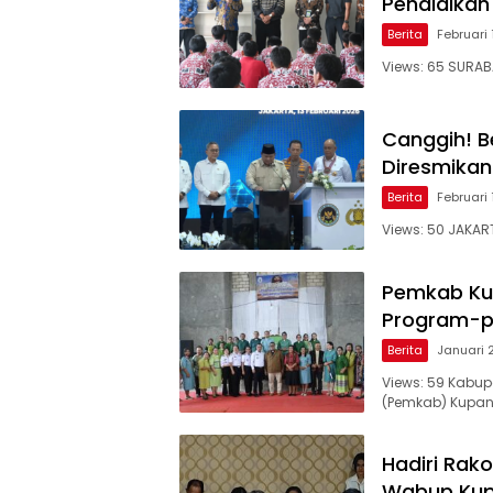
Pendidikan
Berita
Februari 
Views: 65 SURAB
Canggih! Be
Diresmikan
Berita
Februari 
Views: 50 JAKAR
Pemkab Ku
Program-pr
Berita
Januari 
Views: 59 Kabu
(Pemkab) Kupa
Hadiri Rak
Wabup Kup