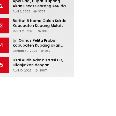
Apel Pagi, Bupati Kupang
2
Akan Pecat Seorang ASN dan
Kepala Desa
April 8, 2025
3767
Berikut 5 Nama Calon Sekda
3
Kabupaten Kupang Mulai
Muncul
Maret 25, 2025
3399
Ijin Ormas Pelita Prabu
4
Kabupaten Kupang akan
Dicabut
Januari 30, 2025
2821
Usai Audit Administrasi DD,
5
Dilanjutkan dengan
Pemeriksaan Fisik
April 10, 2025
2807