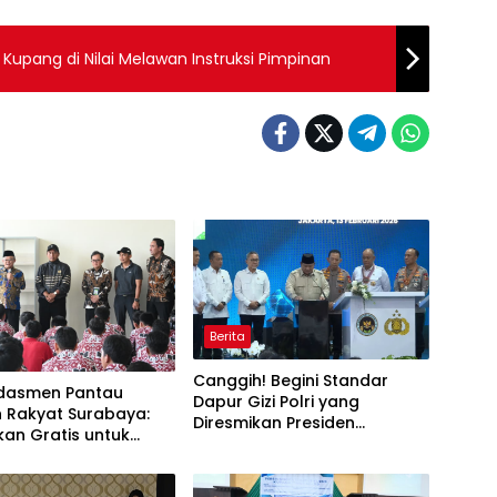
 Kupang di Nilai Melawan Instruksi Pimpinan
Berita
Canggih! Begini Standar
dasmen Pantau
Dapur Gizi Polri yang
h Rakyat Surabaya:
Diresmikan Presiden
kan Gratis untuk
Prabowo