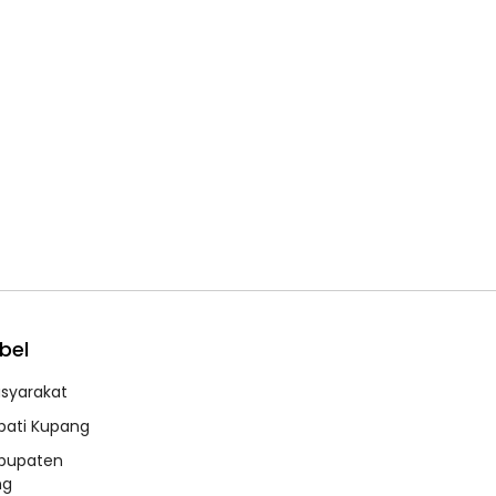
bel
syarakat
pati Kupang
bupaten
ng