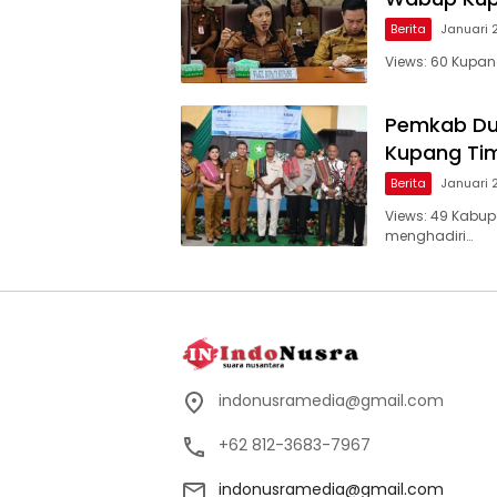
Berita
Januari 
Views: 60 Kupa
Pemkab Duk
Kupang Ti
Berita
Januari 
Views: 49 Kabu
menghadiri…
indonusramedia@gmail.com
+62 812-3683-7967
indonusramedia@gmail.com