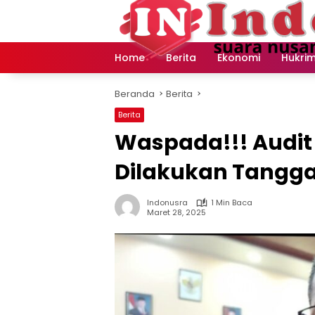
Langsung
ke
konten
Home
Berita
Ekonomi
Hukri
Beranda
Berita
Berita
Waspada!!! Audit
Dilakukan Tanggal
Indonusra
1 Min Baca
Maret 28, 2025