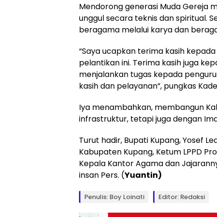
Mendorong generasi Muda Gereja me
unggul secara teknis dan spiritual. 
beragama melalui karya dan beraga
“Saya ucapkan terima kasih kepada
pelantikan ini. Terima kasih juga 
menjalankan tugas kepada pengurus 
kasih dan pelayanan”, pungkas Kade
Iya menambahkan, membangun Kab
infrastruktur, tetapi juga dengan Im
Turut hadir, Bupati Kupang, Yosef Le
Kabupaten Kupang, Ketum LPPD Prop
Kepala Kantor Agama dan Jajaranny
insan Pers. (
Yuantin)
Penulis: Boy Loinati
Editor: Redaksi