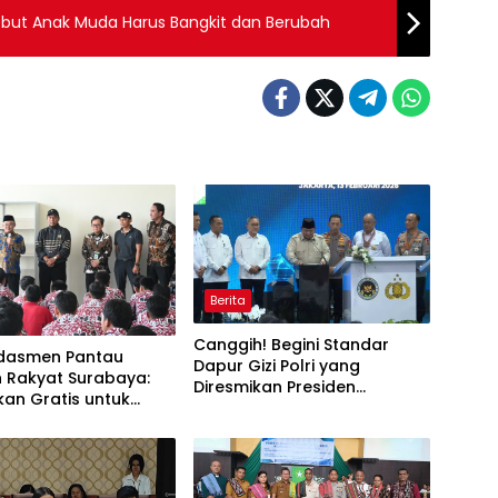
Sebut Anak Muda Harus Bangkit dan Berubah
Berita
Canggih! Begini Standar
dasmen Pantau
Dapur Gizi Polri yang
h Rakyat Surabaya:
Diresmikan Presiden
kan Gratis untuk
Prabowo