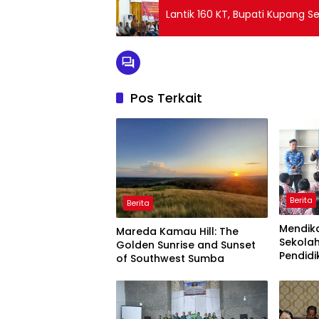
Lantik 160 KT, Bupati Kupang 
Pos Terkait
Berita
Berita
Mendik
Mareda Kamau Hill: The
Sekola
Golden Sunrise and Sunset
Pendidi
of Southwest Sumba
Semua!