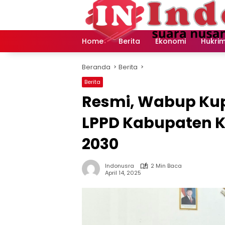
Langsung
ke
konten
Home
Berita
Ekonomi
Hukri
Beranda
Berita
Berita
Resmi, Wabup Kup
LPPD Kabupaten K
2030
Indonusra
2 Min Baca
April 14, 2025