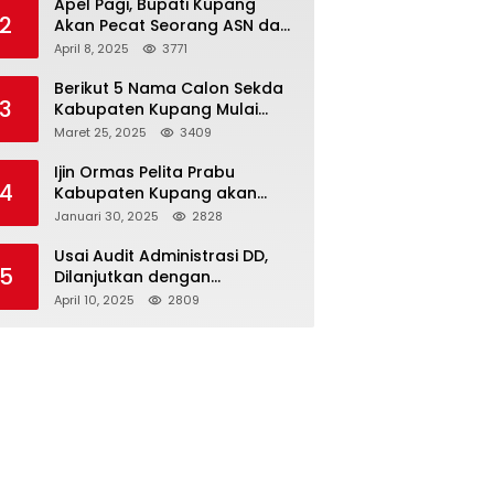
Apel Pagi, Bupati Kupang
2
Akan Pecat Seorang ASN dan
Kepala Desa
April 8, 2025
3771
Berikut 5 Nama Calon Sekda
3
Kabupaten Kupang Mulai
Muncul
Maret 25, 2025
3409
Ijin Ormas Pelita Prabu
4
Kabupaten Kupang akan
Dicabut
Januari 30, 2025
2828
Usai Audit Administrasi DD,
5
Dilanjutkan dengan
Pemeriksaan Fisik
April 10, 2025
2809