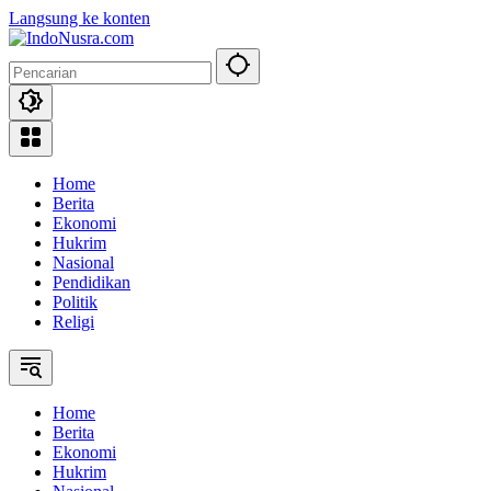
Langsung ke konten
Home
Berita
Ekonomi
Hukrim
Nasional
Pendidikan
Politik
Religi
Home
Berita
Ekonomi
Hukrim