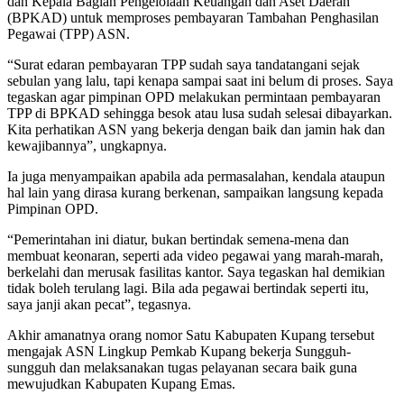
dan Kepala Bagian Pengelolaan Keuangan dan Aset Daerah
(BPKAD) untuk memproses pembayaran Tambahan Penghasilan
Pegawai (TPP) ASN.
“Surat edaran pembayaran TPP sudah saya tandatangani sejak
sebulan yang lalu, tapi kenapa sampai saat ini belum di proses. Saya
tegaskan agar pimpinan OPD melakukan permintaan pembayaran
TPP di BPKAD sehingga besok atau lusa sudah selesai dibayarkan.
Kita perhatikan ASN yang bekerja dengan baik dan jamin hak dan
kewajibannya”, ungkapnya.
Ia juga menyampaikan apabila ada permasalahan, kendala ataupun
hal lain yang dirasa kurang berkenan, sampaikan langsung kepada
Pimpinan OPD.
“Pemerintahan ini diatur, bukan bertindak semena-mena dan
membuat keonaran, seperti ada video pegawai yang marah-marah,
berkelahi dan merusak fasilitas kantor. Saya tegaskan hal demikian
tidak boleh terulang lagi. Bila ada pegawai bertindak seperti itu,
saya janji akan pecat”, tegasnya.
Akhir amanatnya orang nomor Satu Kabupaten Kupang tersebut
mengajak ASN Lingkup Pemkab Kupang bekerja Sungguh-
sungguh dan melaksanakan tugas pelayanan secara baik guna
mewujudkan Kabupaten Kupang Emas.