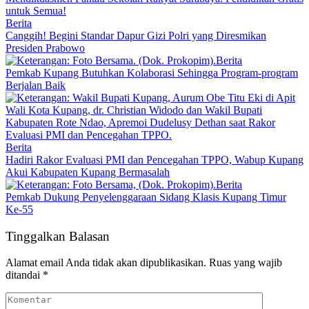
untuk Semua!
Berita
Canggih! Begini Standar Dapur Gizi Polri yang Diresmikan
Presiden Prabowo
Berita
Pemkab Kupang Butuhkan Kolaborasi Sehingga Program-program
Berjalan Baik
Berita
Hadiri Rakor Evaluasi PMI dan Pencegahan TPPO, Wabup Kupang
Akui Kabupaten Kupang Bermasalah
Berita
Pemkab Dukung Penyelenggaraan Sidang Klasis Kupang Timur
Ke-55
Tinggalkan Balasan
Alamat email Anda tidak akan dipublikasikan.
Ruas yang wajib
ditandai
*