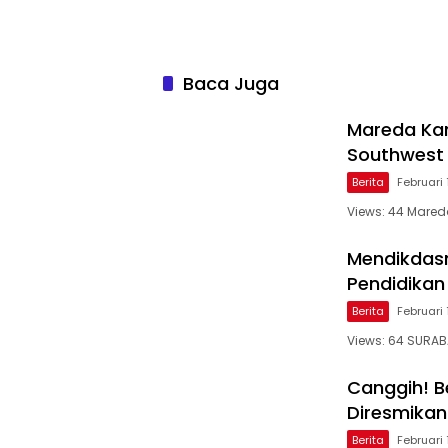
Baca Juga
Mareda Kam
Southwest
Berita
Februari 
Views: 44 Mareda
Mendikdas
Pendidikan
Berita
Februari 
Views: 64 SURAB
Canggih! Be
Diresmikan
Berita
Februari 