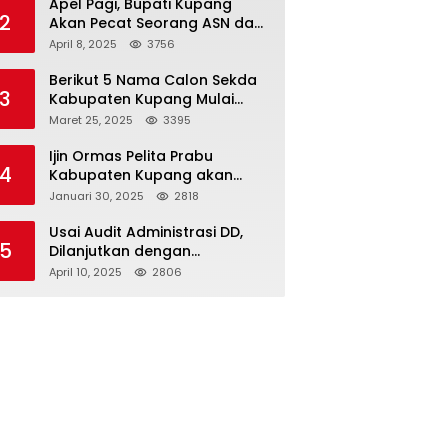
Apel Pagi, Bupati Kupang
2
Akan Pecat Seorang ASN dan
Kepala Desa
April 8, 2025
3756
Berikut 5 Nama Calon Sekda
3
Kabupaten Kupang Mulai
Muncul
Maret 25, 2025
3395
Ijin Ormas Pelita Prabu
4
Kabupaten Kupang akan
Dicabut
Januari 30, 2025
2818
Usai Audit Administrasi DD,
5
Dilanjutkan dengan
Pemeriksaan Fisik
April 10, 2025
2806