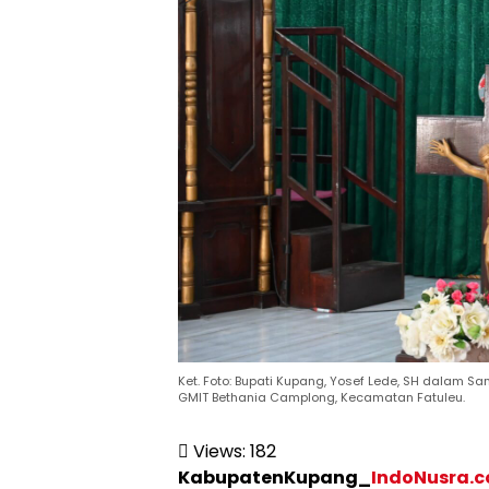
Ket. Foto: Bupati Kupang, Yosef Lede, SH dalam
GMIT Bethania Camplong, Kecamatan Fatuleu.
Views:
182
KabupatenKupang_
IndoNusra.