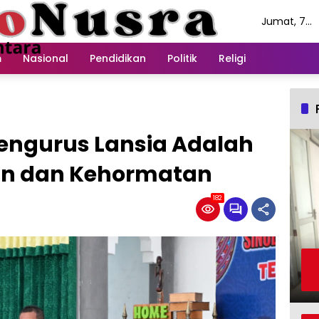
Jumat, 7
Agustus
2026
m
Nasional
Pendidikan
Politik
Religi
engurus Lansia Adalah
n dan Kehormatan
182