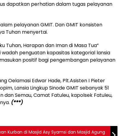
us dapatkan perhatian dalam tugas pelayanan
n dalam pelayanan GMIT. Dan GMIT konsisten
ya Tuhan menyertai.
ku Tuhan, Harapan dan Iman di Masa Tua”
 wadah penguatan kapasitas kategorial lansia
ng masukan positif bagi pengembangan pelayanan
g Oelamasi Edwar Hade, Plt.Asisten I Pieter
pim, Lansia Lingkup Sinode GMIT sebanyak 51
n dan Semau, Camat Fatuleu, kapolsek Fatuleu,
nnya.
(***)
an Kurban di Masjid Asy Syamsi dan Masjid Agung