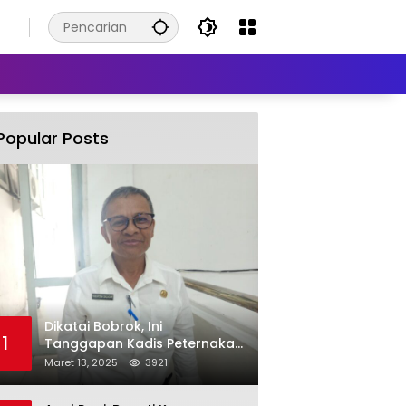
Popular Posts
Dikatai Bobrok, Ini
1
Tanggapan Kadis Peternakan
Kabupaten Kupang
Maret 13, 2025
3921