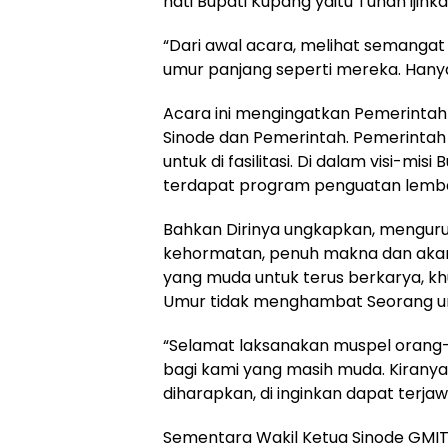
hati Bupati Kupang yaitu Tuhan ijin
“Dari awal acara, melihat semangat
umur panjang seperti mereka. Hany
Acara ini mengingatkan Pemerintah 
Sinode dan Pemerintah. Pemerinta
untuk di fasilitasi. Di dalam visi-mis
terdapat program penguatan lemba
Bahkan Dirinya ungkapkan, menguru
kehormatan, penuh makna dan akan 
yang muda untuk terus berkarya, k
Umur tidak menghambat Seorang un
“Selamat laksanakan muspel orang
bagi kami yang masih muda. Kirany
diharapkan, di inginkan dapat terj
Sementara Wakil Ketua Sinode GMIT