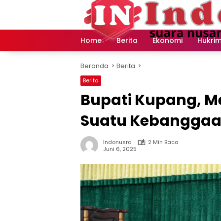
Langsung
ke
konten
Home
Berita
Ekonomi
Hukri
Beranda
Berita
Berita
Bupati Kupang, M
Suatu Kebanggaa
Indonusra
2 Min Baca
Juni 6, 2025