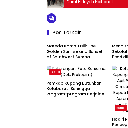
Darul Hidayah Naibonat
Pos Terkait
Berita
Berita
Mareda Kamau Hill: The
Mendik
Golden Sunrise and Sunset
Sekola
of Southwest Sumba
Pendidi
Semua!
Berita
Pemkab Kupang Butuhkan
Kolaborasi Sehingga
Program-program Berjalan
Baik
Berita
Hadiri 
Penceg