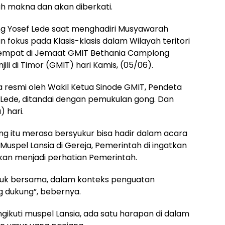
 makna dan akan diberkati.
g Yosef Lede saat menghadiri Musyawarah
 fokus pada Klasis-klasis dalam Wilayah teritori
tempat di Jemaat GMIT Bethania Camplong
ili di Timor (GMIT) hari Kamis, (05/06).
a resmi oleh Wakil Ketua Sinode GMIT, Pendeta
 Lede, ditandai dengan pemukulan gong. Dan
 hari.
 itu merasa bersyukur bisa hadir dalam acara
uspel Lansia di Gereja, Pemerintah di ingatkan
 akan menjadi perhatian Pemerintah.
duk bersama, dalam konteks penguatan
 dukung”, bebernya.
ikuti muspel Lansia, ada satu harapan di dalam