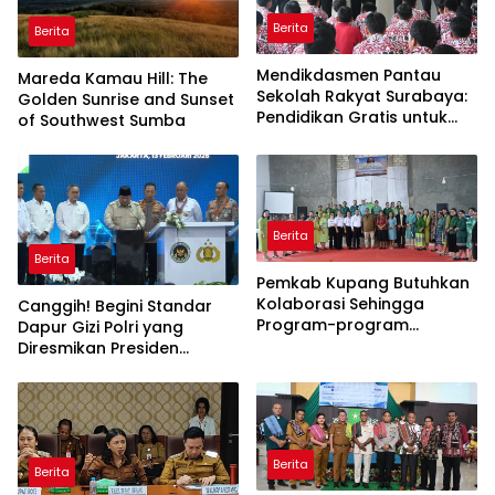
Berita
Berita
Mendikdasmen Pantau
Mareda Kamau Hill: The
Sekolah Rakyat Surabaya:
Golden Sunrise and Sunset
Pendidikan Gratis untuk
of Southwest Sumba
Semua!
Berita
Berita
Pemkab Kupang Butuhkan
Kolaborasi Sehingga
Canggih! Begini Standar
Program-program
Dapur Gizi Polri yang
Berjalan Baik
Diresmikan Presiden
Prabowo
Berita
Berita