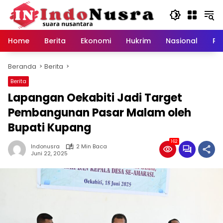
Langsung
ke
konten
Home
Berita
Ekonomi
Hukrim
Nasional
Pe
Beranda
Berita
Berita
Lapangan Oekabiti Jadi Target
Pembangunan Pasar Malam oleh
Bupati Kupang
162
Indonusra
2 Min Baca
Juni 22, 2025