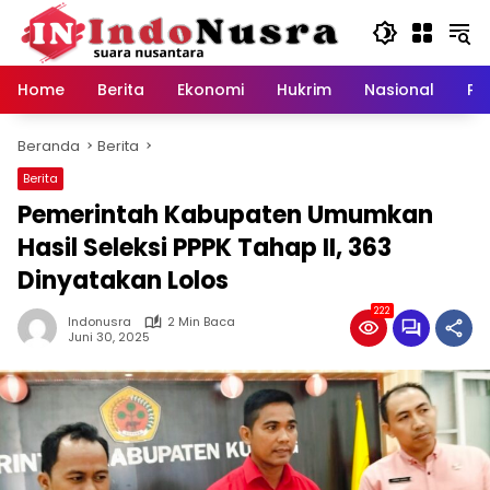
Langsung
ke
konten
Home
Berita
Ekonomi
Hukrim
Nasional
Pe
Beranda
Berita
Berita
Pemerintah Kabupaten Umumkan
Hasil Seleksi PPPK Tahap II, 363
Dinyatakan Lolos
222
Indonusra
2 Min Baca
Juni 30, 2025