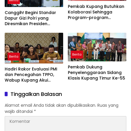
Pemkab Kupang Butuhkan
Kolaborasi Sehingga
Canggih! Begini Standar
Program-program
Dapur Gizi Polri yang
Berjalan Baik
Diresmikan Presiden
Prabowo
Berita
Berita
Pemkab Dukung
Hadiri Rakor Evaluasi PMI
Penyelenggaraan Sidang
dan Pencegahan TPPO,
Klasis Kupang Timur Ke-55
Wabup Kupang Akui
Kabupaten Kupang
Bermasalah
Tinggalkan Balasan
Alamat email Anda tidak akan dipublikasikan.
Ruas yang
wajib ditandai
*