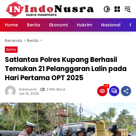
Langsung
ke
konten
Home
Berita
Ekonomi
Hukrim
Nasional
Pe
Beranda
Berita
Berita
Satlantas Polres Kupang Berhasil
Temukan 21 Pelanggaran Lalin pada
Hari Pertama OPT 2025
172
Indonusra
2 Min Baca
Juli 15, 2025