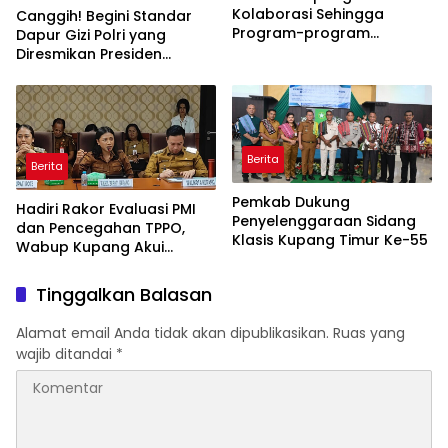
Kolaborasi Sehingga
Canggih! Begini Standar
Program-program
Dapur Gizi Polri yang
Berjalan Baik
Diresmikan Presiden
Prabowo
Berita
Berita
Pemkab Dukung
Hadiri Rakor Evaluasi PMI
Penyelenggaraan Sidang
dan Pencegahan TPPO,
Klasis Kupang Timur Ke-55
Wabup Kupang Akui
Kabupaten Kupang
Bermasalah
Tinggalkan Balasan
Alamat email Anda tidak akan dipublikasikan.
Ruas yang
wajib ditandai
*