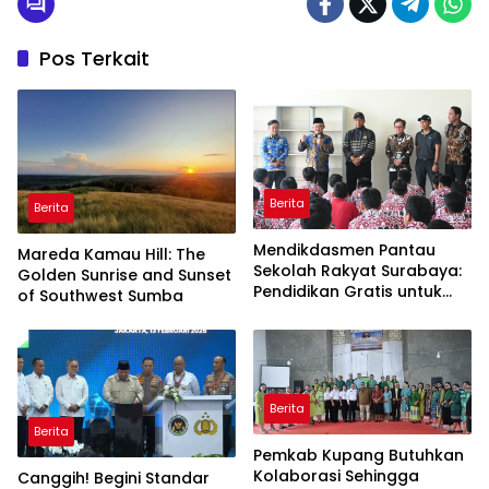
Pos Terkait
Berita
Berita
Mendikdasmen Pantau
Mareda Kamau Hill: The
Sekolah Rakyat Surabaya:
Golden Sunrise and Sunset
Pendidikan Gratis untuk
of Southwest Sumba
Semua!
Berita
Berita
Pemkab Kupang Butuhkan
Kolaborasi Sehingga
Canggih! Begini Standar