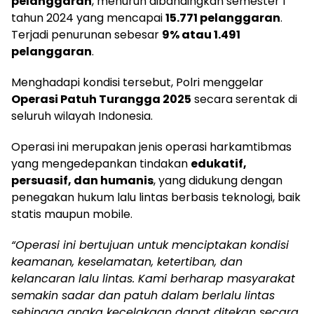
pelanggaran
, menurun dibandingkan semester I
tahun 2024 yang mencapai
15.771 pelanggaran
.
Terjadi penurunan sebesar
9% atau 1.491
pelanggaran
.
Menghadapi kondisi tersebut, Polri menggelar
Operasi Patuh Turangga 2025
secara serentak di
seluruh wilayah Indonesia.
Operasi ini merupakan jenis operasi harkamtibmas
yang mengedepankan tindakan
edukatif,
persuasif, dan humanis
, yang didukung dengan
penegakan hukum lalu lintas berbasis teknologi, baik
statis maupun mobile.
“Operasi ini bertujuan untuk menciptakan kondisi
keamanan, keselamatan, ketertiban, dan
kelancaran lalu lintas. Kami berharap masyarakat
semakin sadar dan patuh dalam berlalu lintas
sehingga angka kecelakaan dapat ditekan secara