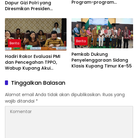
Program-program
Dapur Gizi Polri yang
Berjalan Baik
Diresmikan Presiden
Prabowo
Berita
Berita
Pemkab Dukung
Hadiri Rakor Evaluasi PMI
Penyelenggaraan Sidang
dan Pencegahan TPPO,
Klasis Kupang Timur Ke-55
Wabup Kupang Akui
Kabupaten Kupang
Bermasalah
Tinggalkan Balasan
Alamat email Anda tidak akan dipublikasikan.
Ruas yang
wajib ditandai
*