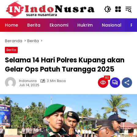
Langsung
ke
konten
Home
Berita
Ekonomi
Hukrim
Nasional
Pe
Beranda
Berita
Berita
Selama 14 Hari Polres Kupang akan
Gelar Ops Patuh Turangga 2025
183
Indonusra
3 Min Baca
Juli 14, 2025