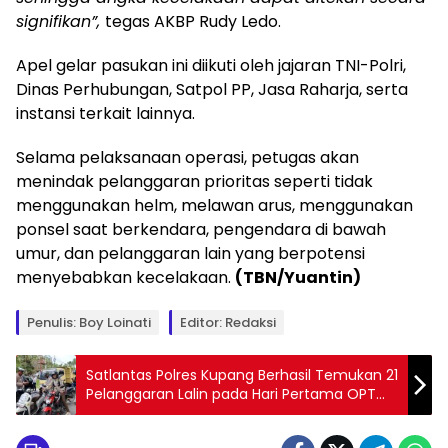
signifikan”,
tegas AKBP Rudy Ledo.
Apel gelar pasukan ini diikuti oleh jajaran TNI-Polri,
Dinas Perhubungan, Satpol PP, Jasa Raharja, serta
instansi terkait lainnya.
Selama pelaksanaan operasi, petugas akan
menindak pelanggaran prioritas seperti tidak
menggunakan helm, melawan arus, menggunakan
ponsel saat berkendara, pengendara di bawah
umur, dan pelanggaran lain yang berpotensi
menyebabkan kecelakaan.
(TBN/Yuantin)
Penulis: Boy Loinati
Editor: Redaksi
Satlantas Polres Kupang Berhasil Temukan 21
Pelanggaran Lalin pada Hari Pertama OPT
2025