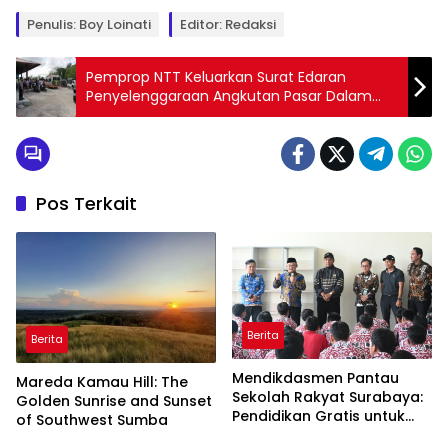
Penulis: Boy Loinati
Editor: Redaksi
Pemprop NTT Keluarkan Surat Edaran
Penyelenggaraan Angkutan Pasar Dalam
Propinsi
Pos Terkait
Berita
Berita
Mendikdasmen Pantau
Mareda Kamau Hill: The
Sekolah Rakyat Surabaya:
Golden Sunrise and Sunset
Pendidikan Gratis untuk
of Southwest Sumba
Semua!