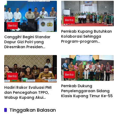
Berita
Berita
Pemkab Kupang Butuhkan
Kolaborasi Sehingga
Canggih! Begini Standar
Program-program
Dapur Gizi Polri yang
Berjalan Baik
Diresmikan Presiden
Prabowo
Berita
Berita
Pemkab Dukung
Hadiri Rakor Evaluasi PMI
Penyelenggaraan Sidang
dan Pencegahan TPPO,
Klasis Kupang Timur Ke-55
Wabup Kupang Akui
Kabupaten Kupang
Bermasalah
Tinggalkan Balasan