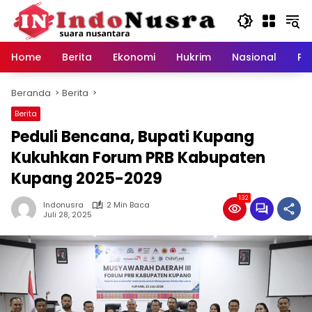
Langsung
ke
konten
Home
Berita
Ekonomi
Hukrim
Nasional
Pe
Beranda
Berita
Berita
Peduli Bencana, Bupati Kupang
Kukuhkan Forum PRB Kabupaten
Kupang 2025-2029
132
Indonusra
2 Min Baca
Juli 28, 2025