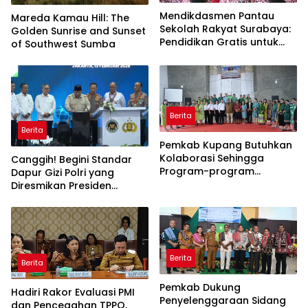
Mendikdasmen Pantau
Mareda Kamau Hill: The
Sekolah Rakyat Surabaya:
Golden Sunrise and Sunset
Pendidikan Gratis untuk
of Southwest Sumba
Semua!
Berita
Berita
Pemkab Kupang Butuhkan
Kolaborasi Sehingga
Canggih! Begini Standar
Program-program
Dapur Gizi Polri yang
Berjalan Baik
Diresmikan Presiden
Prabowo
Berita
Berita
Pemkab Dukung
Hadiri Rakor Evaluasi PMI
Penyelenggaraan Sidang
dan Pencegahan TPPO,