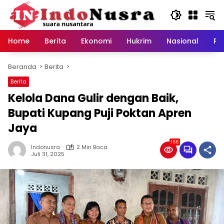
Langsung
ke
konten
Home
Berita
Ekonomi
Hukrim
Nasional
Pe
Beranda
Berita
Berita
Kelola Dana Gulir dengan Baik,
Bupati Kupang Puji Poktan Apren
Jaya
166
Indonusra
2 Min Baca
Juli 31, 2025