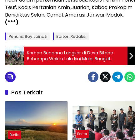
Teuf, Kadis Pertanian Amin Juariah, Kabag Prokopim
Benidiktus Selan, Camat Amarasi Janwar Modok.
(***)
Penulis: Boy Loinati
Editor: Redaksi
Korban Bencana Longsor di Desa Bitobe
Beberapa Waktu Lalu kini Mulai Bangkit
Pos Terkait
Berita
Berita