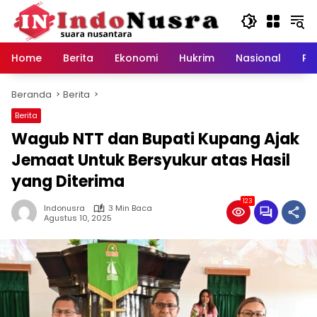
Langsung
ke
konten
Home
Berita
Ekonomi
Hukrim
Nasional
Pe
Beranda
Berita
Berita
Wagub NTT dan Bupati Kupang Ajak
Jemaat Untuk Bersyukur atas Hasil
yang Diterima
123
Indonusra
3 Min Baca
Agustus 10, 2025