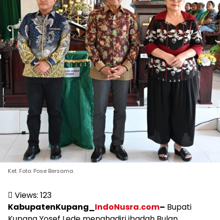
Ket. Foto: Pose Bersama.
Views:
123
KabupatenKupang_
IndoNusra.com
–
Bupati
Kupang Yosef Lede menghadiri ibadah Bulan