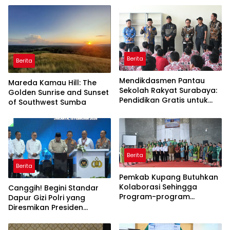
Berita
Berita
Mendikdasmen Pantau
Mareda Kamau Hill: The
Sekolah Rakyat Surabaya:
Golden Sunrise and Sunset
Pendidikan Gratis untuk
of Southwest Sumba
Semua!
Berita
Berita
Pemkab Kupang Butuhkan
Kolaborasi Sehingga
Canggih! Begini Standar
Program-program
Dapur Gizi Polri yang
Berjalan Baik
Diresmikan Presiden
Prabowo