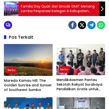
Familia Day Quair dari Sinode GMIT Menang
Lomba Pesparawi Kategori A Kabupaten
Kupang
Pos Terkait
Berita
Berita
Mendikdasmen Pantau
Mareda Kamau Hill: The
Sekolah Rakyat Surabaya:
Golden Sunrise and Sunset
Pendidikan Gratis untuk
of Southwest Sumba
Semua!