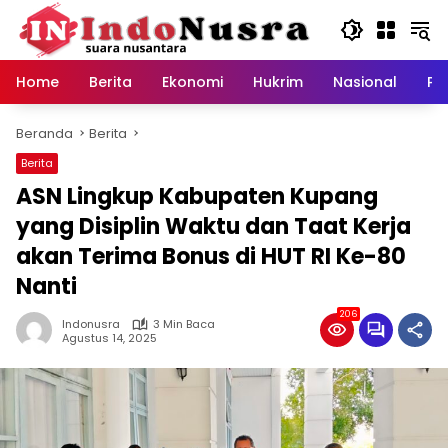
Langsung
ke
konten
Home
Berita
Ekonomi
Hukrim
Nasional
Pe
Beranda
Berita
Berita
ASN Lingkup Kabupaten Kupang
yang Disiplin Waktu dan Taat Kerja
akan Terima Bonus di HUT RI Ke-80
Nanti
206
Indonusra
3 Min Baca
Agustus 14, 2025