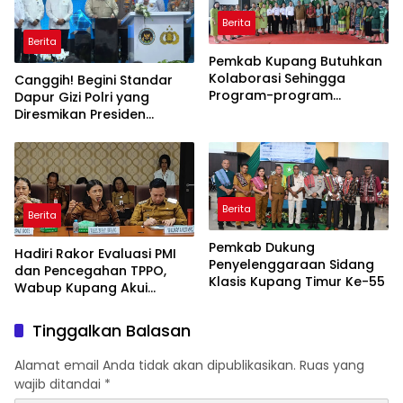
Berita
Berita
Pemkab Kupang Butuhkan
Kolaborasi Sehingga
Canggih! Begini Standar
Program-program
Dapur Gizi Polri yang
Berjalan Baik
Diresmikan Presiden
Prabowo
Berita
Berita
Pemkab Dukung
Hadiri Rakor Evaluasi PMI
Penyelenggaraan Sidang
dan Pencegahan TPPO,
Klasis Kupang Timur Ke-55
Wabup Kupang Akui
Kabupaten Kupang
Bermasalah
Tinggalkan Balasan
Alamat email Anda tidak akan dipublikasikan.
Ruas yang
wajib ditandai
*