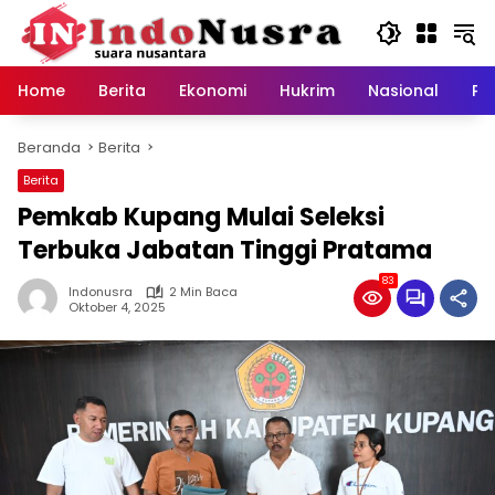
Langsung
ke
konten
Home
Berita
Ekonomi
Hukrim
Nasional
Pe
Beranda
Berita
Berita
Pemkab Kupang Mulai Seleksi
Terbuka Jabatan Tinggi Pratama
83
Indonusra
2 Min Baca
Oktober 4, 2025