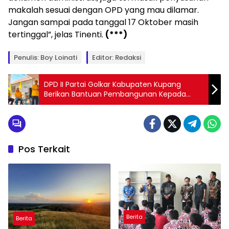
makalah sesuai dengan OPD yang mau dilamar.
Jangan sampai pada tanggal 17 Oktober masih
tertinggal”, jelas Tinenti.
(***)
Penulis: Boy Loinati
Editor: Redaksi
DPD II Partai Golkar Kabupaten Kupang
Berikan Bantuan Pembangunan Kepada
Ruben Tabun
Pos Terkait
Berita
Berita