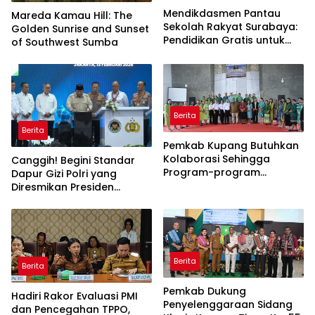
Mendikdasmen Pantau
Mareda Kamau Hill: The
Sekolah Rakyat Surabaya:
Golden Sunrise and Sunset
Pendidikan Gratis untuk
of Southwest Sumba
Semua!
Berita
Berita
Pemkab Kupang Butuhkan
Kolaborasi Sehingga
Canggih! Begini Standar
Program-program
Dapur Gizi Polri yang
Berjalan Baik
Diresmikan Presiden
Prabowo
Berita
Berita
Pemkab Dukung
Hadiri Rakor Evaluasi PMI
Penyelenggaraan Sidang
dan Pencegahan TPPO,