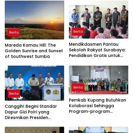
Berita
Berita
Mendikdasmen Pantau
Mareda Kamau Hill: The
Sekolah Rakyat Surabaya:
Golden Sunrise and Sunset
Pendidikan Gratis untuk
of Southwest Sumba
Semua!
Berita
Berita
Pemkab Kupang Butuhkan
Kolaborasi Sehingga
Canggih! Begini Standar
Program-program
Dapur Gizi Polri yang
Berjalan Baik
Diresmikan Presiden
Prabowo