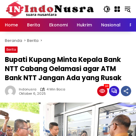
Langsung
ke
konten
Home
Berita
Ekonomi
Hukrim
Nasional
Pe
Beranda
Berita
Berita
Bupati Kupang Minta Kepala Bank
NTT Cabang Oelamasi agar ATM
Bank NTT Jangan Ada yang Rusak
98
Indonusra
4 Min Baca
Oktober 6, 2025