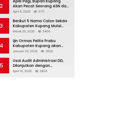
Apel Pagi, Bupati Kupang
2
Akan Pecat Seorang ASN dan
Kepala Desa
April 8, 2025
3771
Berikut 5 Nama Calon Sekda
3
Kabupaten Kupang Mulai
Muncul
Maret 25, 2025
3406
Ijin Ormas Pelita Prabu
4
Kabupaten Kupang akan
Dicabut
Januari 30, 2025
2826
Usai Audit Administrasi DD,
5
Dilanjutkan dengan
Pemeriksaan Fisik
April 10, 2025
2809