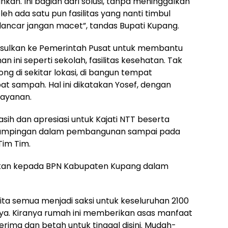
kan. Ini bagian dari solusi, tanpa meninggalkan
leh ada satu pun fasilitas yang nanti timbul
 lancar jangan macet”, tandas Bupati Kupang.
usulkan ke Pemerintah Pusat untuk membantu
an ini seperti sekolah, fasilitas kesehatan. Tak
ng di sekitar lokasi, di bangun tempat
sampah. Hal ini dikatakan Yosef, dengan
ayanan.
asih dan apresiasi untuk Kajati NTT beserta
ndampingan dalam pembangunan sampai pada
im Tim.
aikan kepada BPN Kabupaten Kupang dalam
ita semua menjadi saksi untuk keseluruhan 2100
ya. Kiranya rumah ini memberikan asas manfaat
rima dan betah untuk tinggal disini. Mudah-