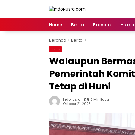
Langsung
ke
konten
Home
Berita
Ekonomi
Hukri
Beranda
Berita
Berita
Walaupun Berma
Pemerintah Komi
Tetap di Huni
Indonusra
3 Min Baca
Oktober 21, 2025