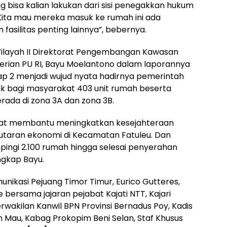
 bisa kalian lakukan dari sisi penegakkan hukum
Kita mau mereka masuk ke rumah ini ada
 fasilitas penting lainnya”, bebernya.
ilayah II Direktorat Pengembangan Kawasan
terian PU RI, Bayu Moelantono dalam laporannya
ap 2 menjadi wujud nyata hadirnya pemerintah
k bagi masyarakat 403 unit rumah beserta
rada di zona 3A dan zona 3B.
dapat membantu meningkatkan kesejahteraan
taran ekonomi di Kecamatan Fatuleu. Dan
ingi 2.100 rumah hingga selesai penyerahan
ngkap Bayu.
nikasi Pejuang Timor Timur, Eurico Gutteres,
 bersama jajaran pejabat Kajati NTT, Kajari
wakilan Kanwil BPN Provinsi Bernadus Poy, Kadis
n Mau, Kabag Prokopim Beni Selan, Staf Khusus