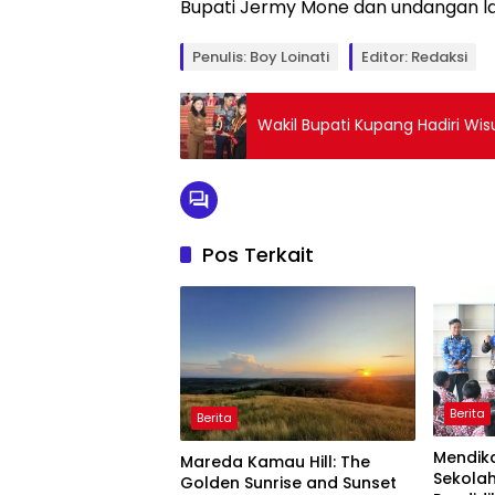
Bupati Jermy Mone dan undangan l
Penulis: Boy Loinati
Editor: Redaksi
Wakil Bupati Kupang Hadiri Wi
Pos Terkait
Berita
Berita
Mendik
Mareda Kamau Hill: The
Sekola
Golden Sunrise and Sunset