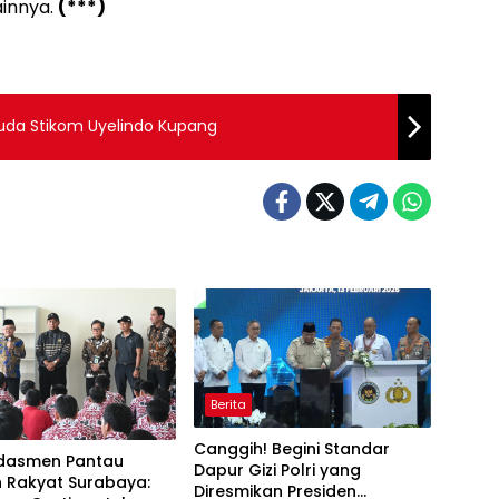
ainnya.
(***)
suda Stikom Uyelindo Kupang
Berita
Canggih! Begini Standar
dasmen Pantau
Dapur Gizi Polri yang
h Rakyat Surabaya:
Diresmikan Presiden