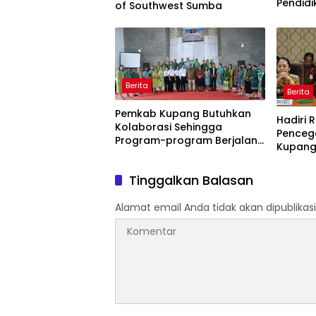
Pendidi
of Southwest Sumba
Semua!
Berita
Berita
Pemkab Kupang Butuhkan
Hadiri 
Kolaborasi Sehingga
Penceg
Program-program Berjalan
Kupang
Baik
Kupang
Tinggalkan Balasan
Alamat email Anda tidak akan dipublikasi