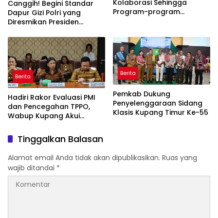
Kolaborasi Sehingga
Canggih! Begini Standar
Program-program
Dapur Gizi Polri yang
Berjalan Baik
Diresmikan Presiden
Prabowo
Berita
Berita
Pemkab Dukung
Hadiri Rakor Evaluasi PMI
Penyelenggaraan Sidang
dan Pencegahan TPPO,
Klasis Kupang Timur Ke-55
Wabup Kupang Akui
Kabupaten Kupang
Bermasalah
Tinggalkan Balasan
Alamat email Anda tidak akan dipublikasikan.
Ruas yang
wajib ditandai
*