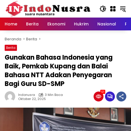
Langsung
ke
konten
Home
Berita
Ekonomi
Hukrim
Nasional
Pe
Beranda
Berita
Berita
Gunakan Bahasa Indonesia yang
Baik, Pemkab Kupang dan Balai
Bahasa NTT Adakan Penyegaran
Bagi Guru SD-SMP
121
Indonusra
3 Min Baca
Oktober 22, 2025