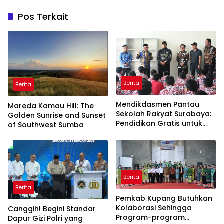
Pos Terkait
Berita
Berita
Mendikdasmen Pantau
Mareda Kamau Hill: The
Sekolah Rakyat Surabaya:
Golden Sunrise and Sunset
Pendidikan Gratis untuk
of Southwest Sumba
Semua!
Berita
Berita
Pemkab Kupang Butuhkan
Kolaborasi Sehingga
Canggih! Begini Standar
Program-program
Dapur Gizi Polri yang