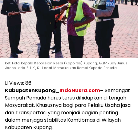
Ket. Foto: Kepala Kepolisian Resor (Kapolres) Kupang, AKBP Rudy Junus
Jacob Ledo, S. I. K., S. H saat Memakaikan Rompi Kepada Peserta.
Views:
86
KabupatenKupang_
IndoNusra.com
–
Semangat
Sumpah Pemuda harus terus dihidupkan di tengah
Masyarakat, Khususnya bagi para Pelaku Usaha jasa
dan Transportasi yang menjadi bagian penting
dalam menjaga stabilitas Kamtibmas di Wilayah
Kabupaten Kupang.