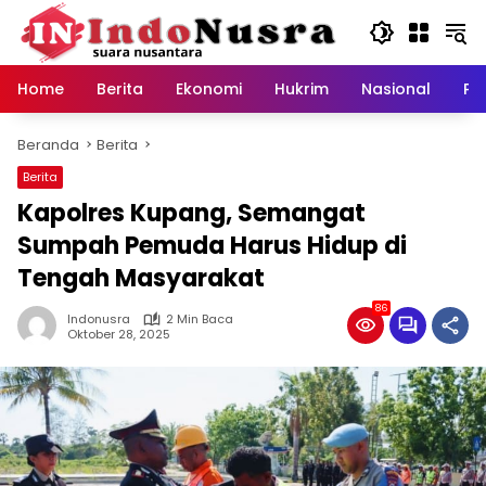
Langsung
ke
konten
Home
Berita
Ekonomi
Hukrim
Nasional
Pe
Beranda
Berita
Berita
Kapolres Kupang, Semangat
Sumpah Pemuda Harus Hidup di
Tengah Masyarakat
86
Indonusra
2 Min Baca
Oktober 28, 2025