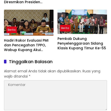
Berjalan Baik
Diresmikan Presiden
Prabowo
Berita
Berita
Pemkab Dukung
Hadiri Rakor Evaluasi PMI
Penyelenggaraan Sidang
dan Pencegahan TPPO,
Klasis Kupang Timur Ke-55
Wabup Kupang Akui
Kabupaten Kupang
Bermasalah
Tinggalkan Balasan
Alamat email Anda tidak akan dipublikasikan.
Ruas yang
wajib ditandai
*