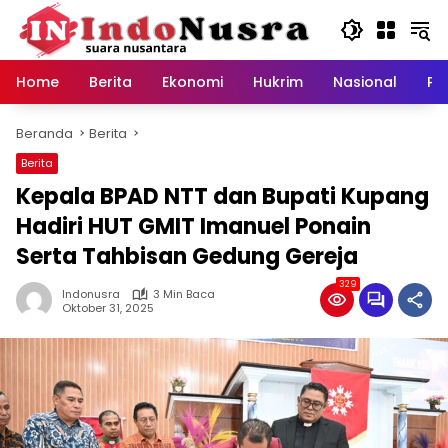
Langsung
ke
konten
Home
Berita
Ekonomi
Hukrim
Nasional
Pe
Beranda
Berita
Berita
Kepala BPAD NTT dan Bupati Kupang
Hadiri HUT GMIT Imanuel Ponain
Serta Tahbisan Gedung Gereja
329
Indonusra
3 Min Baca
Oktober 31, 2025