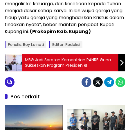
mengalir ke keluarga, dan kesetiaan kepada Tuhan
menjadi dasar setiap karya. Inilah wujud gereja yang
hidup yaitu gereja yang menghadirkan Kristus dalam
tindakan nyata”, beber mantan penjabat Bupati
Kupang ini.
(Prokopim Kab. Kupang)
Penulis: Boy Loinati
Editor: Redaksi
MBG Jadi Sorotan Kementrian PANRB Guna
Sukseskan Program Presiden RI
Pos Terkait