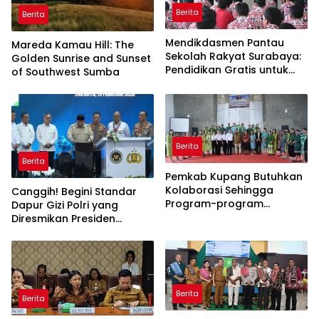
Berita
Berita
Mendikdasmen Pantau
Mareda Kamau Hill: The
Sekolah Rakyat Surabaya:
Golden Sunrise and Sunset
Pendidikan Gratis untuk
of Southwest Sumba
Semua!
Berita
Berita
Pemkab Kupang Butuhkan
Kolaborasi Sehingga
Canggih! Begini Standar
Program-program
Dapur Gizi Polri yang
Berjalan Baik
Diresmikan Presiden
Prabowo
Berita
Berita