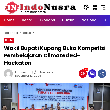
Langsung
ke
konten
Home
Berita
Ekonomi
Hukrim
Nasional
Pe
Beranda
Berita
Berita
Wakil Bupati Kupang Buka Kompetisi
Pembelajaran Climated Ed-
Hackaton
48
Indonusra
3 Min Baca
Desember 12, 2025