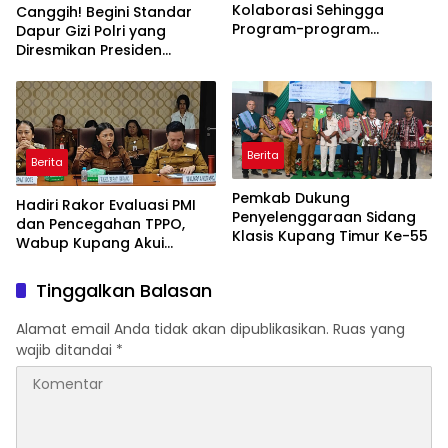
Kolaborasi Sehingga
Canggih! Begini Standar
Program-program
Dapur Gizi Polri yang
Berjalan Baik
Diresmikan Presiden
Prabowo
Berita
Berita
Pemkab Dukung
Hadiri Rakor Evaluasi PMI
Penyelenggaraan Sidang
dan Pencegahan TPPO,
Klasis Kupang Timur Ke-55
Wabup Kupang Akui
Kabupaten Kupang
Bermasalah
Tinggalkan Balasan
Alamat email Anda tidak akan dipublikasikan.
Ruas yang
wajib ditandai
*