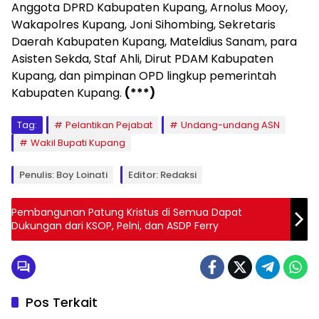
Anggota DPRD Kabupaten Kupang, Arnolus Mooy,
Wakapolres Kupang, Joni Sihombing, Sekretaris
Daerah Kabupaten Kupang, Mateldius Sanam, para
Asisten Sekda, Staf Ahli, Dirut PDAM Kabupaten
Kupang, dan pimpinan OPD lingkup pemerintah
Kabupaten Kupang.
(***)
Tag:
Pelantikan Pejabat
Undang-undang ASN
Wakil Bupati Kupang
Penulis: Boy Loinati
Editor: Redaksi
Pembangunan Patung Kristus di Semua Dapat
Dukungan dari KSOP, Pelni, dan ASDP Ferry
Pos Terkait