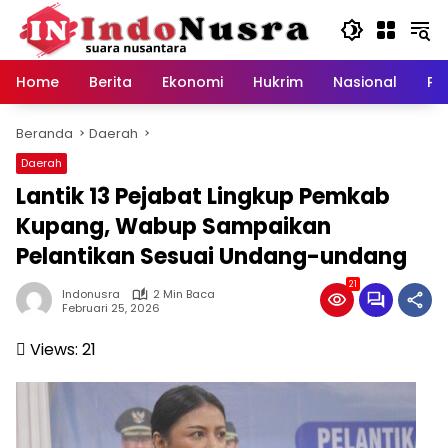
Langsung
ke
konten
Home
Berita
Ekonomi
Hukrim
Nasional
Pe
Beranda
Daerah
Daerah
Lantik 13 Pejabat Lingkup Pemkab
Kupang, Wabup Sampaikan
Pelantikan Sesuai Undang-undang
21
Indonusra
2 Min Baca
Februari 25, 2026
Views:
21