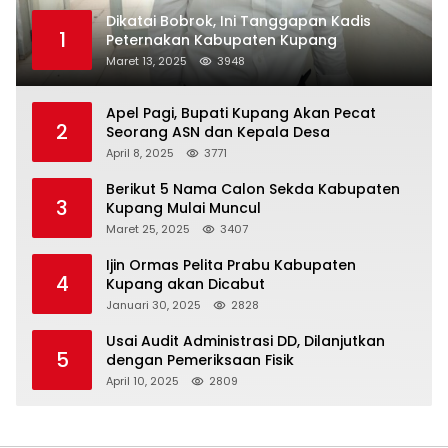
Dikatai Bobrok, Ini Tanggapan Kadis
1
Peternakan Kabupaten Kupang
Maret 13, 2025
3948
Apel Pagi, Bupati Kupang Akan Pecat
2
Seorang ASN dan Kepala Desa
April 8, 2025
3771
Berikut 5 Nama Calon Sekda Kabupaten
3
Kupang Mulai Muncul
Maret 25, 2025
3407
Ijin Ormas Pelita Prabu Kabupaten
4
Kupang akan Dicabut
Januari 30, 2025
2828
Usai Audit Administrasi DD, Dilanjutkan
5
dengan Pemeriksaan Fisik
April 10, 2025
2809