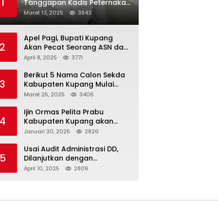
1
Tanggapan Kadis Peternakan
Kabupaten Kupang
Maret 13, 2025
3943
Apel Pagi, Bupati Kupang
2
Akan Pecat Seorang ASN dan
Kepala Desa
April 8, 2025
3771
Berikut 5 Nama Calon Sekda
3
Kabupaten Kupang Mulai
Muncul
Maret 25, 2025
3406
Ijin Ormas Pelita Prabu
4
Kabupaten Kupang akan
Dicabut
Januari 30, 2025
2826
Usai Audit Administrasi DD,
5
Dilanjutkan dengan
Pemeriksaan Fisik
April 10, 2025
2809