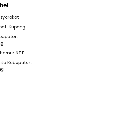
bel
syarakat
pati Kupang
bupaten
ng
bernur NTT
rita Kabupaten
ng