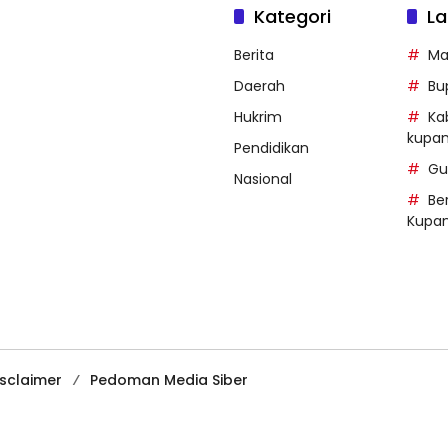
Kategori
La
Berita
Ma
Daerah
Bu
Hukrim
Ka
kupa
Pendidikan
Gu
Nasional
Be
Kupa
isclaimer
Pedoman Media Siber