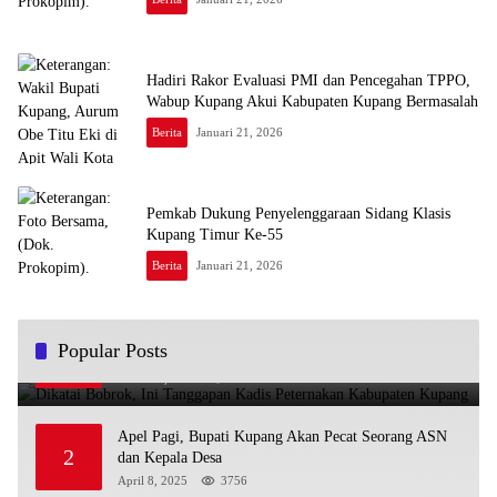
Hadiri Rakor Evaluasi PMI dan Pencegahan TPPO,
Wabup Kupang Akui Kabupaten Kupang Bermasalah
Berita
Januari 21, 2026
Pemkab Dukung Penyelenggaraan Sidang Klasis
Kupang Timur Ke-55
Berita
Januari 21, 2026
Dikatai Bobrok, Ini Tanggapan Kadis Peternakan
Popular Posts
1
Kabupaten Kupang
Maret 13, 2025
3920
Apel Pagi, Bupati Kupang Akan Pecat Seorang ASN
2
dan Kepala Desa
April 8, 2025
3756