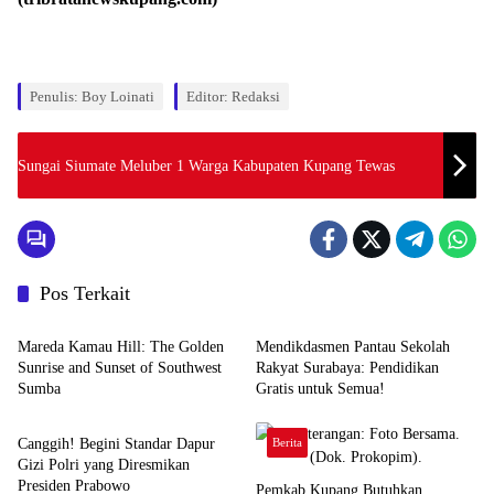
Penulis: Boy Loinati
Editor: Redaksi
Sungai Siumate Meluber 1 Warga Kabupaten Kupang Tewas
Pos Terkait
Berita
Berita
Mareda Kamau Hill: The Golden
Mendikdasmen Pantau Sekolah
Sunrise and Sunset of Southwest
Rakyat Surabaya: Pendidikan
Sumba
Gratis untuk Semua!
Berita
Canggih! Begini Standar Dapur
Berita
Gizi Polri yang Diresmikan
Presiden Prabowo
Pemkab Kupang Butuhkan