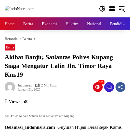
Langsung
ke
konten
Home
Berita
Ekonomi
Hukrim
Nasional
Pendidikan
Beranda
Berita
Berita
Akibat Banjir, Satlantas Polres Kupang
Siaga Mengatur Lalin Jln. Timor Raya
Km.19
585
Indonusra
2 Min Baca
Januari 31, 2025
Views:
585
Ket. Foto: Kepala Satuan Lalu Lintas Polres Kupang.
Oelamasi_Indonusra.com-
Guyuran Hujan Deras sejak Kamis