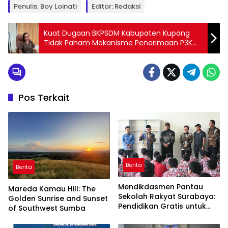
Penulis: Boy Loinati
Editor: Redaksi
Kuat Dugaan BKPSDM Kabupaten Kupang
Tidak Paham Mekanisme Penerimaan P3K
Tahun 2024
Pos Terkait
Berita
Berita
Mendikdasmen Pantau
Mareda Kamau Hill: The
Sekolah Rakyat Surabaya:
Golden Sunrise and Sunset
Pendidikan Gratis untuk
of Southwest Sumba
Semua!