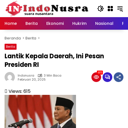
Langsung
ke
konten
Home
Berita
Ekonomi
Hukrim
Nasional
Pe
Beranda
Berita
Berita
Lantik Kepala Daerah, Ini Pesan
Presiden RI
615
Indonusra
3 Min Baca
Februari 20, 2025
Views:
615