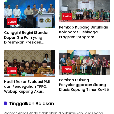
Berita
Berita
Pemkab Kupang Butuhkan
Kolaborasi Sehingga
Canggih! Begini Standar
Program-program
Dapur Gizi Polri yang
Berjalan Baik
Diresmikan Presiden
Prabowo
Berita
Berita
Pemkab Dukung
Hadiri Rakor Evaluasi PMI
Penyelenggaraan Sidang
dan Pencegahan TPPO,
Klasis Kupang Timur Ke-55
Wabup Kupang Akui
Kabupaten Kupang
Bermasalah
Tinggalkan Balasan
Alamat email Anda tidak akan dipublikasikan.
Ruas yang