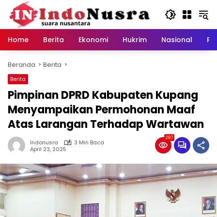
Langsung
ke
konten
Home
Berita
Ekonomi
Hukrim
Nasional
Pe
Beranda
Berita
Berita
Pimpinan DPRD Kabupaten Kupang
Menyampaikan Permohonan Maaf
Atas Larangan Terhadap Wartawan
287
Indonusra
3 Min Baca
April 23, 2025