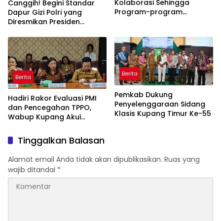
Kolaborasi Sehingga
Canggih! Begini Standar
Program-program
Dapur Gizi Polri yang
Berjalan Baik
Diresmikan Presiden
Prabowo
Berita
Berita
Pemkab Dukung
Hadiri Rakor Evaluasi PMI
Penyelenggaraan Sidang
dan Pencegahan TPPO,
Klasis Kupang Timur Ke-55
Wabup Kupang Akui
Kabupaten Kupang
Bermasalah
Tinggalkan Balasan
Alamat email Anda tidak akan dipublikasikan.
Ruas yang
wajib ditandai
*