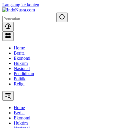
Langsung ke konten
Home
Berita
Ekonomi
Hukrim
Nasional
Pendidikan
Politik
Religi
Home
Berita
Ekonomi
Hukrim