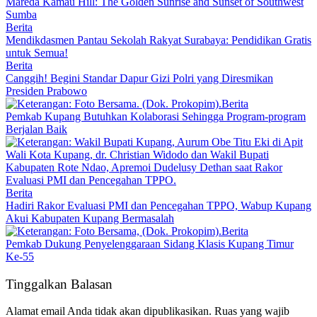
Mareda Kamau Hill: The Golden Sunrise and Sunset of Southwest
Sumba
Berita
Mendikdasmen Pantau Sekolah Rakyat Surabaya: Pendidikan Gratis
untuk Semua!
Berita
Canggih! Begini Standar Dapur Gizi Polri yang Diresmikan
Presiden Prabowo
Berita
Pemkab Kupang Butuhkan Kolaborasi Sehingga Program-program
Berjalan Baik
Berita
Hadiri Rakor Evaluasi PMI dan Pencegahan TPPO, Wabup Kupang
Akui Kabupaten Kupang Bermasalah
Berita
Pemkab Dukung Penyelenggaraan Sidang Klasis Kupang Timur
Ke-55
Tinggalkan Balasan
Alamat email Anda tidak akan dipublikasikan.
Ruas yang wajib