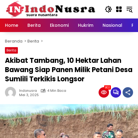
Langsung
ke
konten
Home
Berita
Ekonomi
Hukrim
Nasional
Pe
Beranda
Berita
Berita
Akibat Tambang, 10 Hektar Lahan
Bawang Siap Panen Milik Petani Desa
Sumlili Terkikis Longsor
802
Indonusra
4 Min Baca
Mei 3, 2025