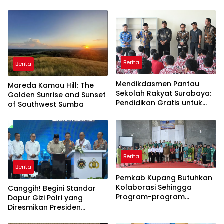
Berita
Berita
Mendikdasmen Pantau
Mareda Kamau Hill: The
Sekolah Rakyat Surabaya:
Golden Sunrise and Sunset
Pendidikan Gratis untuk
of Southwest Sumba
Semua!
Berita
Berita
Pemkab Kupang Butuhkan
Kolaborasi Sehingga
Canggih! Begini Standar
Program-program
Dapur Gizi Polri yang
Berjalan Baik
Diresmikan Presiden
Prabowo